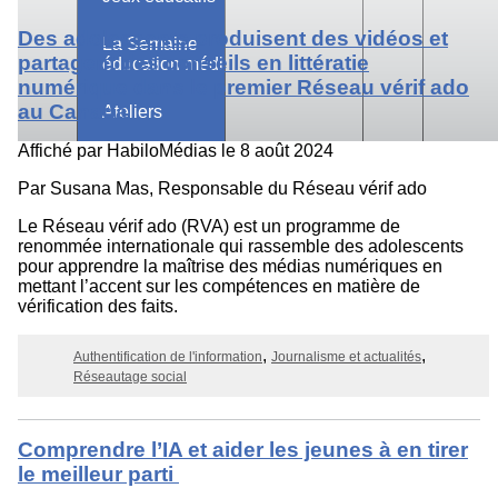
Des adolescents produisent des vidéos et
La Semaine
partagent des conseils en littératie
éducation médias
numérique dans le premier Réseau vérif ado
au Canada
Ateliers
Affiché par
HabiloMédias
le 8 août 2024
Par Susana Mas, Responsable du Réseau vérif ado
Le Réseau vérif ado (RVA) est un programme de
renommée internationale qui rassemble des adolescents
pour apprendre la maîtrise des médias numériques en
mettant l’accent sur les compétences en matière de
vérification des faits.
Authentification de l'information
Journalisme et actualités
Réseautage social
Comprendre l’IA et aider les jeunes à en tirer
le meilleur parti