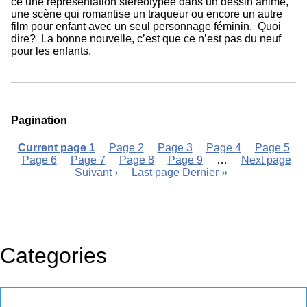
ce une représentation stéréotypée dans un dessin animé,
une scène qui romantise un traqueur ou encore un autre
film pour enfant avec un seul personnage féminin. Quoi
dire? La bonne nouvelle, c’est que ce n’est pas du neuf
pour les enfants.
Pagination
Current page
1
Page
2
Page
3
Page
4
Page
5
Page
6
Page
7
Page
8
Page
9
…
Next page
Suivant ›
Last page
Dernier »
Categories