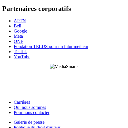
Partenaires corporatifs
APTN
Bell
Google
Meta
ONF
Fondation TELUS pour un futur meilleur
TikTok
YouTube
HabiloMédias est un organisme de bienfaisance enregistré non partisan, financé par les
gouvernements et des partenaires corporatifs pour soutenir le développement de recherches
originales et de contenus éducatifs. Nos bailleurs de fonds et partenaires n’influencent pas
nos activités, et nos ressources offrant des conseils sur des outils ou plateformes
numériques ne constituent en aucun cas une publicité.
Carrières
Qui nous sommes
Footer
Pour nous contacter
-
Galerie de presse
This
Politique du droit d'auteur