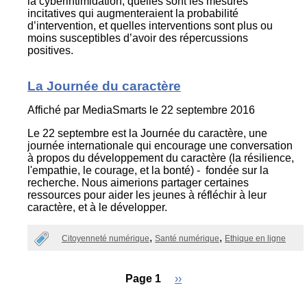
la cyberintimidation, quelles sont les mesures
incitatives qui augmenteraient la probabilité
d’intervention, et quelles interventions sont plus ou
moins susceptibles d’avoir des répercussions
positives.
La Journée du caractère
Affiché par
MediaSmarts
le 22 septembre 2016
Le 22 septembre est la Journée du caractère, une
journée internationale qui encourage une conversation
à propos du développement du caractère (la résilience,
l'empathie, le courage, et la bonté) - fondée sur la
recherche. Nous aimerions partager certaines
ressources pour aider les jeunes à réfléchir à leur
caractère, et à le développer.
Citoyenneté numérique
Santé numérique
Ethique en ligne
Page 1
Next
››
page
Pagination