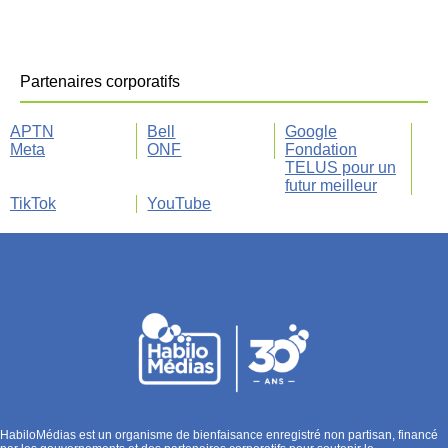
Partenaires corporatifs
APTN
Bell
Google
Meta
ONF
Fondation
TELUS pour un
futur meilleur
TikTok
YouTube
HabiloMédias est un organisme de bienfaisance enregistré non partisan, financé