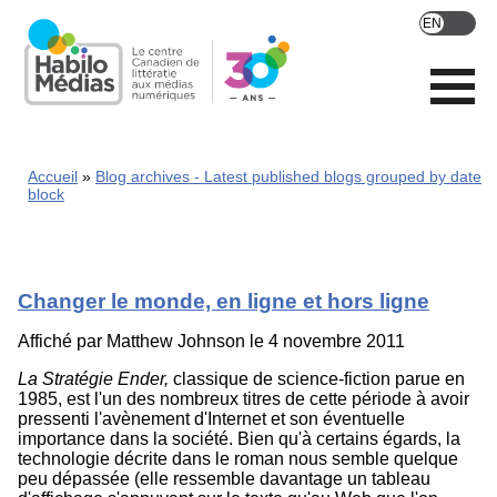
Skip
to
main
content
Accueil
Blog archives - Latest published blogs grouped by date
block
Changer le monde, en ligne et hors ligne
Affiché par
Matthew Johnson
le 4 novembre 2011
La Stratégie Ender,
classique de science-fiction parue en
1985, est l'un des nombreux titres de cette période à avoir
pressenti l'avènement d'Internet et son éventuelle
importance dans la société. Bien qu'à certains égards, la
technologie décrite dans le roman nous semble quelque
peu dépassée (elle ressemble davantage un tableau