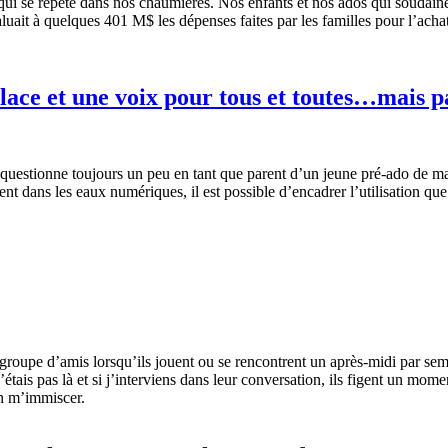
ui se répète dans nos chaumières. Nos enfants et nos ados qui soudain
luait à quelques 401 M$ les dépenses faites par les familles pour l’acha
lace et une voix pour tous et toutes…mais
questionne toujours un peu en tant que parent d’un jeune pré-ado de 
nt dans les eaux numériques, il est possible d’encadrer l’utilisation que
roupe d’amis lorsqu’ils jouent ou se rencontrent un après-midi par semai
n’étais pas là et si j’interviens dans leur conversation, ils figent un mom
on m’immiscer.