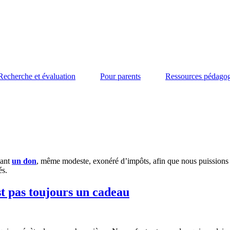
Recherche et évaluation
Pour parents
Ressources pédago
sant
un don
, même modeste, exonéré d’impôts, afin que nous puissions t
és.
st pas toujours un cadeau