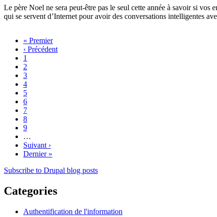
Le père Noel ne sera peut-être pas le seul cette année à savoir si vos en
qui se servent d’Internet pour avoir des conversations intelligentes ave
First
« Premier
page
Previous
‹ Précédent
Pagination
page
Page
1
Page
2
Page
3
Page
4
Current
5
page
Page
6
Page
7
Page
8
Page
9
…
Next
Suivant ›
page
Last
Dernier »
page
Subscribe to Drupal blog posts
Categories
Authentification de l'information