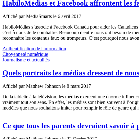
HabiloMédias et Facebook affrontent les fa
Affiché par
MediaSmarts
le 6 avril 2017
HabiloMédias s’associe à Facebook Canada pour aider les Canadiens e
c’est à nous de le combattre. Beaucoup d'entre nous ont besoin de meil
reconnaître les contenus faux ou trompeurs. C’est pourquoi nous avon
Authentification de l'information
Citoyenneté numérique
Journalisme et actualités
Quels portraits les médias dressent de nou
Affiché par
Matthew Johnson
le 8 mars 2017
De la tablette à la télévision, les médias exercent une énorme influe
vraiment tout son sens. En effet, les médias sont bien souvent à l’ori
modèles que nous souhaitons imiter pour remplir le rôle de genre qui n
Ce que tous les parents devraient savoir à
Affiché par
Matthew Johnson
le 22 février 2017