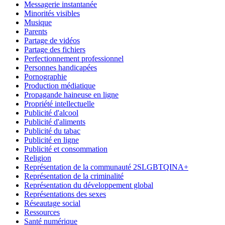
Messagerie instantanée
Minorités visibles
Musique
Parents
Partage de vidéos
Partage des fichiers
Perfectionnement professionnel
Personnes handicapées
Pornographie
Production médiatique
Propagande haineuse en ligne
Propriété intellectuelle
Publicité d'alcool
Publicité d'aliments
Publicité du tabac
Publicité en ligne
Publicité et consommation
Religion
Représentation de la communauté 2SLGBTQINA+
Représentation de la criminalité
Représentation du développement global
Représentations des sexes
Réseautage social
Ressources
Santé numérique