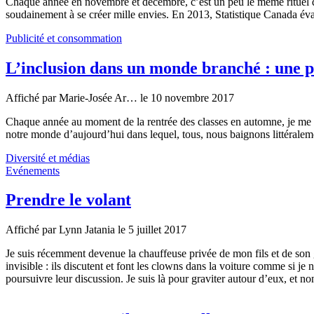
Chaque année en novembre et décembre, c’est un peu le même rituel q
soudainement à se créer mille envies. En 2013, Statistique Canada éva
Publicité et consommation
L’inclusion dans un monde branché : une p
Affiché par
Marie-Josée Ar…
le 10 novembre 2017
Chaque année au moment de la rentrée des classes en automne, je me 
notre monde d’aujourd’hui dans lequel, tous, nous baignons littéraleme
Diversité et médias
Evénements
Prendre le volant
Affiché par
Lynn Jatania
le 5 juillet 2017
Je suis récemment devenue la chauffeuse privée de mon fils et de son g
invisible : ils discutent et font les clowns dans la voiture comme si je 
poursuivre leur discussion. Je suis là pour graviter autour d’eux, et n