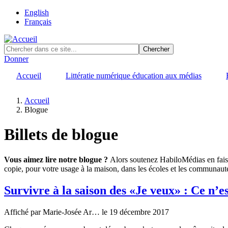
Skip
English
to
Français
main
content
Donner
Accueil
Littératie numérique éducation aux médias
Accueil
Blogue
Fil
d'Ariane
Billets de blogue
Vous aimez lire notre blogue ?
Alors soutenez HabiloMédias en fai
copie, pour votre usage à la maison, dans les écoles et les communaut
Survivre à la saison des «Je veux» : Ce n’e
Affiché par
Marie-Josée Ar…
le 19 décembre 2017