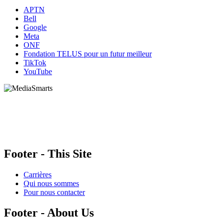
APTN
Bell
Google
Meta
ONF
Fondation TELUS pour un futur meilleur
TikTok
YouTube
HabiloMédias est un organisme de bienfaisance enregistré non partisan, financé par les
gouvernements et des partenaires corporatifs pour soutenir le développement de recherches
originales et de contenus éducatifs. Nos bailleurs de fonds et partenaires n’influencent pas
nos activités, et nos ressources offrant des conseils sur des outils ou plateformes
numériques ne constituent en aucun cas une publicité.
Footer - This Site
Carrières
Qui nous sommes
Pour nous contacter
Footer - About Us