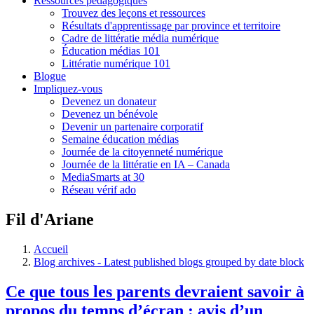
Ressources pédagogiques
Trouvez des leçons et ressources
Résultats d'apprentissage par province et territoire
Cadre de littératie média numérique
Éducation médias 101
Littératie numérique 101
Blogue
Impliquez-vous
Devenez un donateur
Devenez un bénévole
Devenir un partenaire corporatif
Semaine éducation médias
Journée de la citoyenneté numérique
Journée de la littératie en IA – Canada
MediaSmarts at 30
Réseau vérif ado
Fil d'Ariane
Accueil
Blog archives - Latest published blogs grouped by date block
Ce que tous les parents devraient savoir à
propos du temps d’écran : avis d’un