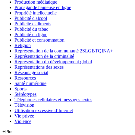
Production médiatique
Propagande haineuse en ligne
Propriété intellectuelle
Publicité d'alcool
Publicité d'aliments
Publicité du tabac
Publicité en ligne
Publicité et consommation
Religion
Représentation de la communauté 2SLGBTQINA+
Représentation de la criminalité
Représentation du développement global
Représentations des sexes
Réseautage social
Ressources
Santé numérique
Sports
Stéréotypes
Téléphones cellulaires et messages textes
Télévision
Utilisation excessive d’Internet
Vie privée
Violence
+Plus