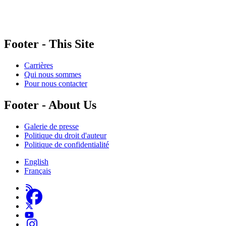
gouvernements et des partenaires corporatifs pour soutenir le développement de recherches
originales et de contenus éducatifs. Nos bailleurs de fonds et partenaires n’influencent pas
nos activités, et nos ressources offrant des conseils sur des outils ou plateformes
numériques ne constituent en aucun cas une publicité.
Footer - This Site
Carrières
Qui nous sommes
Pour nous contacter
Footer - About Us
Galerie de presse
Politique du droit d'auteur
Politique de confidentialité
English
Français