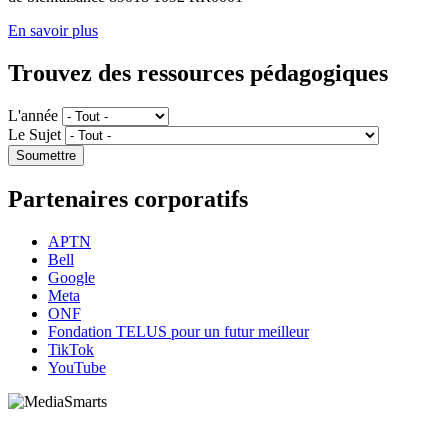
En savoir plus
Trouvez des ressources pédagogiques
L'année
Le Sujet
Partenaires corporatifs
APTN
Bell
Google
Meta
ONF
Fondation TELUS pour un futur meilleur
TikTok
YouTube
HabiloMédias est un organisme de bienfaisance enregistré non partisan, financé par les