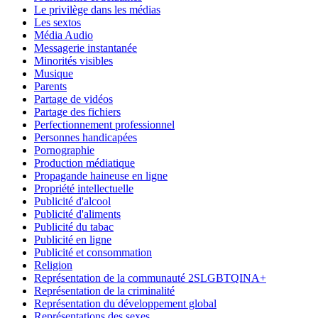
Le privilège dans les médias
Les sextos
Média Audio
Messagerie instantanée
Minorités visibles
Musique
Parents
Partage de vidéos
Partage des fichiers
Perfectionnement professionnel
Personnes handicapées
Pornographie
Production médiatique
Propagande haineuse en ligne
Propriété intellectuelle
Publicité d'alcool
Publicité d'aliments
Publicité du tabac
Publicité en ligne
Publicité et consommation
Religion
Représentation de la communauté 2SLGBTQINA+
Représentation de la criminalité
Représentation du développement global
Représentations des sexes