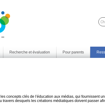
Recherche et évaluation
Pour parents
Ress
Trou
Notre
des l
approche
et
resso
Ce
que
Résul
nous
d'app
faisons
par p
territ
Rapports
de
Cadr
recherche
littéra
les concepts clés de l'éducation aux médias, qui fournissent un
médi
Jeunes
au travers desquels les créations médiatiques doivent passer afi
numé
Canadiens