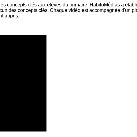
dans un
Éduca
ces concepts clés aux élèves du primaire, HabiloMédias a établi
monde
médi
cun des concepts clés. Chaque vidéo est accompagnée d'un plan
branché
101
nt appris.
Littér
numé
101