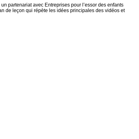
tion
 un partenariat avec Entreprises pour l’essor des enfants
as
 de leçon qui répète les idées principales des vidéos et
atie
rique