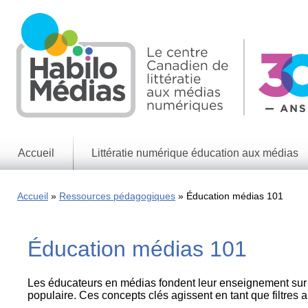
Skip
to
main
content
Accueil
Littératie numérique éducation aux médias
Informations
générales
Accueil
Ressources pédagogiques
Éducation médias 101
Enjeux
des
médias
Éducation médias 101
Enjeux
numériques
Les éducateurs en médias fondent leur enseignement sur ​​
Jeux
populaire. Ces concepts clés agissent en tant que filtres 
éducatifs