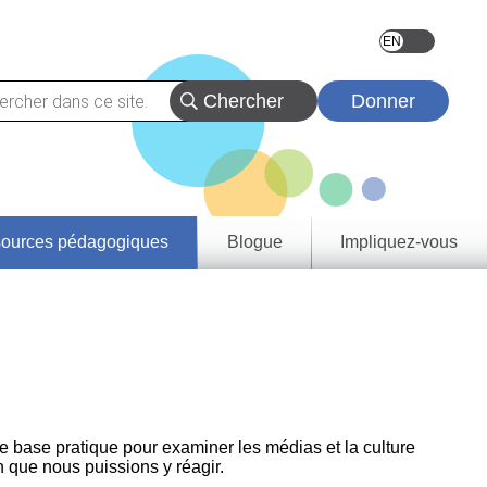
Donner
ources pédagogiques
Blogue
Impliquez-vous
vez
eçons
urces
tats
rentissage
rovince et
oire
e de
tie
e base pratique pour examiner les médias et la culture
a
n que nous puissions y réagir.
rique