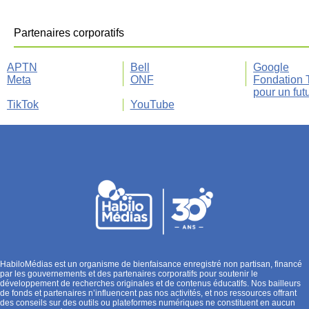
Partenaires corporatifs
APTN
Bell
Google
Meta
ONF
Fondation
pour un fut
TikTok
YouTube
HabiloMédias est un organisme de bienfaisance enregistré non partisan, financé
par les gouvernements et des partenaires corporatifs pour soutenir le
développement de recherches originales et de contenus éducatifs. Nos bailleurs
de fonds et partenaires n’influencent pas nos activités, et nos ressources offrant
des conseils sur des outils ou plateformes numériques ne constituent en aucun