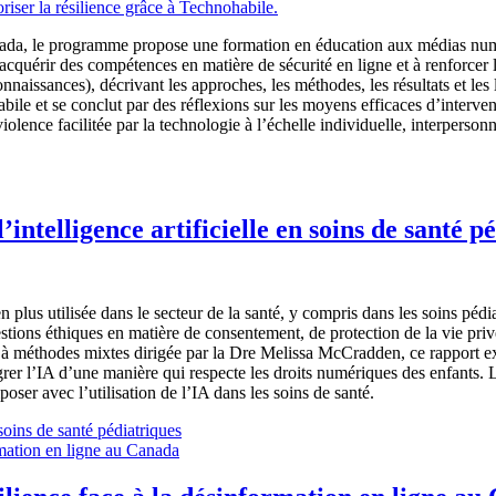
riser la résilience grâce à Technohabile.
nada, le programme propose une formation en éducation aux médias numé
à acquérir des compétences en matière de sécurité en ligne et à renforcer 
nnaissances), décrivant les approches, les méthodes, les résultats et les 
bile et se conclut par des réflexions sur les moyens efficaces d’inter
 violence facilitée par la technologie à l’échelle individuelle, interpers
l’intelligence artificielle en soins de santé p
en plus utilisée dans le secteur de la santé, y compris dans les soins pédia
uestions éthiques en matière de consentement, de protection de la vie pri
 à méthodes mixtes dirigée par la Dre Melissa McCradden, ce rapport expl
rer l’IA d’une manière qui respecte les droits numériques des enfants. 
poser avec l’utilisation de l’IA dans les soins de santé.
 soins de santé pédiatriques