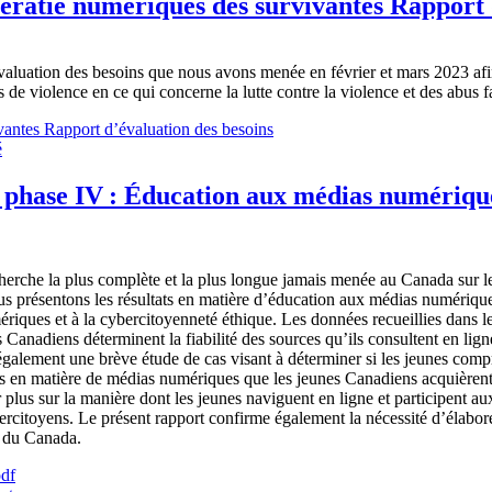
ittératie numériques des survivantes Rapport
’évaluation des besoins que nous avons menée en février et mars 2023 af
 de violence en ce qui concerne la lutte contre la violence et des abus f
vivantes Rapport d’évaluation des besoins
phase IV : Éducation aux médias numérique
erche la plus complète et la plus longue jamais menée au Canada sur les
us présentons les résultats en matière d’éducation aux médias numérique
ériques et à la cybercitoyenneté éthique. Les données recueillies dans
adiens déterminent la fiabilité des sources qu’ils consultent en ligne 
 également une brève étude de cas visant à déterminer si les jeunes co
matière de médias numériques que les jeunes Canadiens acquièrent et c
plus sur la manière dont les jeunes naviguent en ligne et participent au
citoyens. Le présent rapport confirme également la nécessité d’élaborer
r du Canada.
df