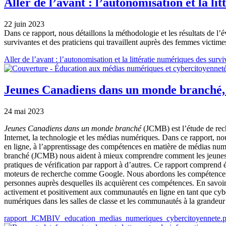
Aller de l’avant : l’autonomisation et la l
22 juin 2023
Dans ce rapport, nous détaillons la méthodologie et les résultats de l
survivantes et des praticiens qui travaillent auprès des femmes victimes
Document
Aller de l’avant : l’autonomisation et la littératie numériques des sur
Jeunes Canadiens dans un monde branché, 
24 mai 2023
Jeunes Canadiens dans un monde branché
(JCMB) est l’étude de rech
Internet, la technologie et les médias numériques. Dans ce rapport, no
en ligne, à l’apprentissage des compétences en matière de médias num
branché (JCMB) nous aident à mieux comprendre comment les jeunes Can
pratiques de vérification par rapport à d’autres. Ce rapport comprend
moteurs de recherche comme Google. Nous abordons les compétences en 
personnes auprès desquelles ils acquièrent ces compétences. En savoir 
activement et positivement aux communautés en ligne en tant que cyber
numériques dans les salles de classe et les communautés à la grandeu
Document
rapport_JCMBIV_education_medias_numeriques_cybercitoyennete.p