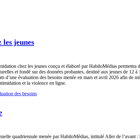
 les jeunes
timidation chez les jeunes conçu et élaboré par HabiloMédias permettra d
turelles et fondé sur des données probantes, destiné aux jeunes de 12 à
tats d’une évaluation des besoins menée en mars et avril 2026 afin de m
timidation et la violence en ligne.
aluation des besoins
e
nnelle quadriennale menée par HabiloMédias, intitulé Aller de l’avant : l