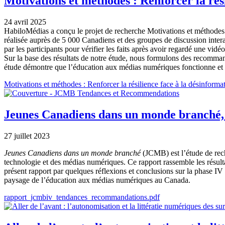
Motivations et méthodes : Renforcer la rés
24 avril 2025
HabiloMédias a conçu le projet de recherche Motivations et méthodes 
réalisée auprès de 5 000 Canadiens et des groupes de discussion inte
par les participants pour vérifier les faits après avoir regardé une vid
Sur la base des résultats de notre étude, nous formulons des recommand
étude démontre que l’éducation aux médias numériques fonctionne et enc
Document
Motivations et méthodes : Renforcer la résilience face à la désinform
Jeunes Canadiens dans un monde branché,
27 juillet 2023
Jeunes Canadiens dans un monde branché
(JCMB) est l’étude de reche
technologie et des médias numériques. Ce rapport rassemble les résulta
présent rapport par quelques réflexions et conclusions sur la phase IV
paysage de l’éducation aux médias numériques au Canada.
Document
rapport_jcmbiv_tendances_recommandations.pdf