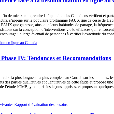
ilience face à la désinformation en ligne au
afin de mieux comprendre la façon dont les Canadiens vérifient et part
ractifs, s’appuie sur le populaire programme FAUX que ça cesse de Hab
éo FAUX que ça cesse, ainsi que leurs habitudes de partage, la fréquence à
ations sur la conception d’interventions vidéo efficaces qui renforcent 
ourage un large éventail de personnes à vérifier l’exactitude du conten
ation en ligne au Canada
 Phase IV: Tendances et Recommandations
rche la plus longue et la plus complète au Canada sur les attitudes, les
ts des parties qualitatives et quantitatives de cette étude et propose 
 de l’étude JCMB, y compris les leçons apprises, et proposons quelques «