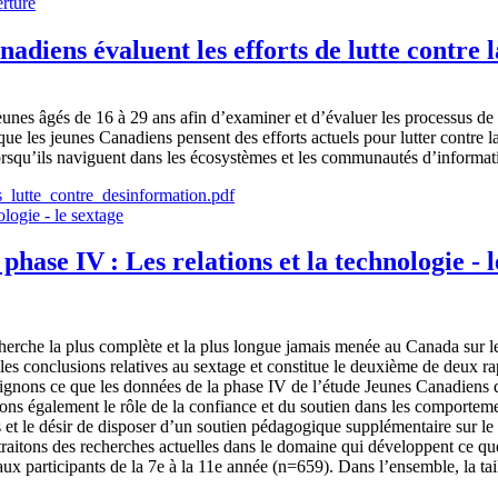
nadiens évaluent les efforts de lutte contre 
nes âgés de 16 à 29 ans afin d’examiner et d’évaluer les processus de 
 les jeunes Canadiens pensent des efforts actuels pour lutter contre la
lorsqu’ils naviguent dans les écosystèmes et les communautés d’informat
_lutte_contre_desinformation.pdf
ase IV : Les relations et la technologie - l
erche la plus complète et la plus longue jamais menée au Canada sur les
les conclusions relatives au sextage et constitue le deuxième de deux rap
 soulignons ce que les données de la phase IV de l’étude Jeunes Canadi
ons également le rôle de la confiance et du soutien dans les comporteme
tes et le désir de disposer d’un soutien pédagogique supplémentaire sur 
traitons des recherches actuelles dans le domaine qui développent ce q
ux participants de la 7e à la 11e année (n=659). Dans l’ensemble, la tai