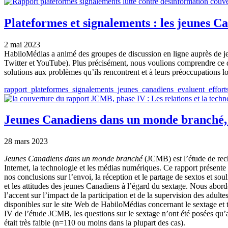
Plateformes et signalements : les jeunes Ca
2 mai 2023
HabiloMédias a animé des groupes de discussion en ligne auprès de jeu
Twitter et YouTube). Plus précisément, nous voulions comprendre ce que
solutions aux problèmes qu’ils rencontrent et à leurs préoccupations 
Document
rapport_plateformes_signalements_jeunes_canadiens_evaluent_efforts
Jeunes Canadiens dans un monde branché, ph
28 mars 2023
Jeunes Canadiens dans un monde branché
(JCMB) est l’étude de rech
Internet, la technologie et les médias numériques. Ce rapport présente 
nos conclusions sur l’envoi, la réception et le partage de sextos et
et les attitudes des jeunes Canadiens à l’égard du sextage. Nous abord
l’accent sur l’impact de la participation et de la supervision des adul
disponibles sur le site Web de HabiloMédias concernant le sextage et 
IV de l’étude JCMB, les questions sur le sextage n’ont été posées qu’a
était très faible (n=110 ou moins dans la plupart des cas).