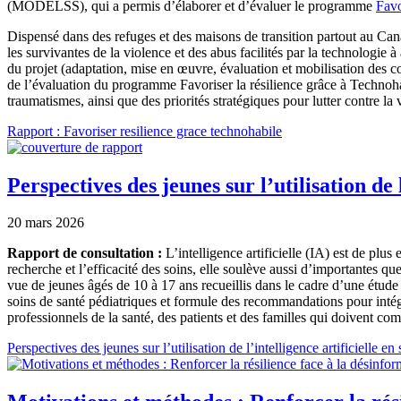
(MODELSS), qui a permis d’élaborer et d’évaluer le programme
Favo
Dispensé dans des refuges et des maisons de transition partout au Ca
les survivantes de la violence et des abus facilités par la technologie 
du projet (adaptation, mise en œuvre, évaluation et mobilisation des co
de l’évaluation du programme Favoriser la résilience grâce à Technoha
traumatismes, ainsi que des priorités stratégiques pour lutter contre la
Document
Rapport : Favoriser resilience grace technohabile
Perspectives des jeunes sur l’utilisation de 
20 mars 2026
Rapport de consultation :
L’intelligence artificielle (IA) est de plus 
recherche et l’efficacité des soins, elle soulève aussi d’importantes q
vue de jeunes âgés de 10 à 17 ans recueillis dans le cadre d’une étude
soins de santé pédiatriques et formule des recommandations pour intég
professionnels de la santé, des patients et des familles qui doivent com
Document
Perspectives des jeunes sur l’utilisation de l’intelligence artificielle en