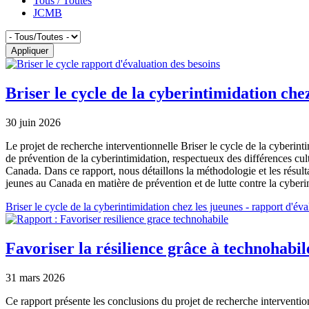
Tous / Toutes
JCMB
Onglets
principaux
Briser le cycle de la cyberintimidation chez
30 juin 2026
Le projet de recherche interventionnelle Briser le cycle de la cyberin
de prévention de la cyberintimidation, respectueux des différences cul
Canada. Dans ce rapport, nous détaillons la méthodologie et les résul
jeunes au Canada en matière de prévention et de lutte contre la cyberin
Document
Briser le cycle de la cyberintimidation chez les jueunes - rapport d'év
Favoriser la résilience grâce à technohabil
31 mars 2026
Ce rapport présente les conclusions du projet de recherche interventio