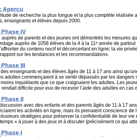
: Aperçu
étude de recherche la plus longue et la plus complète réalisée 
ts, enseignants et élèves depuis 2000.
 Phase IV
 auprès de parents et des jeunes ont démontrés les mesures qui 
ondage auprès de 1058 élèves de la 4 à la 11ᵉ année de partout
affronter du contenu nocif et déconcertant en ligne; la vie privée
rapport sur les tendances et les recommandations.
Phase III
es enseignants et des élèves âgés de 11 à 17 ans ainsi qu'une
les adultes commençaient à se sentir dépassés par les dangers s
oins inquiétants que ce que craignaient les adultes. Les jeunes
 rendait difficile pour eux de recevoir l’aide des adultes en cas
Phase II
scussion avec des enfants et des parents âgés de 11 à 17 ans 
iaient les activités en ligne, mais ils prenaient conscience de l
plusieurs stratégies pour préserver la confidentialité de leur v
emps » à jouer à des jeux et à discuter (précisément ce qui attir
 Phase I