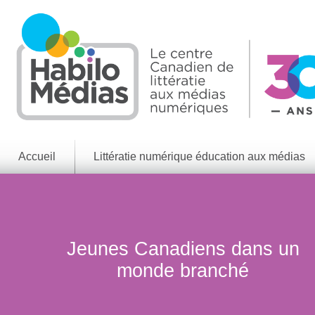
Skip
to
main
content
Accueil
Littératie numérique éducation aux médias
Informations
générales
Enjeux
des
médias
Jeunes Canadiens dans un
Enjeux
monde branché
numériques
Jeux
éducatifs