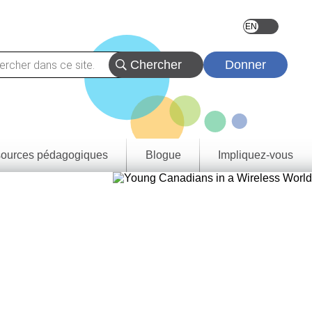
Donner
ources pédagogiques
Blogue
Impliquez-vous
vez
eçons
urces
tats
rentissage
rovince et
oire
e de
tie
a
rique