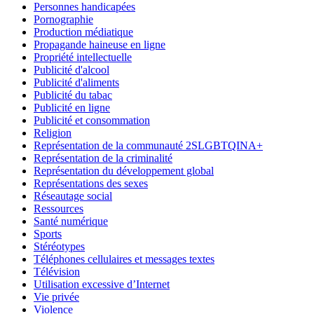
Personnes handicapées
Pornographie
Production médiatique
Propagande haineuse en ligne
Propriété intellectuelle
Publicité d'alcool
Publicité d'aliments
Publicité du tabac
Publicité en ligne
Publicité et consommation
Religion
Représentation de la communauté 2SLGBTQINA+
Représentation de la criminalité
Représentation du développement global
Représentations des sexes
Réseautage social
Ressources
Santé numérique
Sports
Stéréotypes
Téléphones cellulaires et messages textes
Télévision
Utilisation excessive d’Internet
Vie privée
Violence