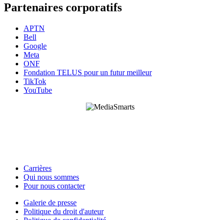
Partenaires corporatifs
APTN
Bell
Google
Meta
ONF
Fondation TELUS pour un futur meilleur
TikTok
YouTube
HabiloMédias est un organisme de bienfaisance enregistré non partisan, financé par les
gouvernements et des partenaires corporatifs pour soutenir le développement de recherches
originales et de contenus éducatifs. Nos bailleurs de fonds et partenaires n’influencent pas
nos activités, et nos ressources offrant des conseils sur des outils ou plateformes
numériques ne constituent en aucun cas une publicité.
Carrières
Qui nous sommes
Footer
Pour nous contacter
-
Galerie de presse
This
Politique du droit d'auteur
Footer