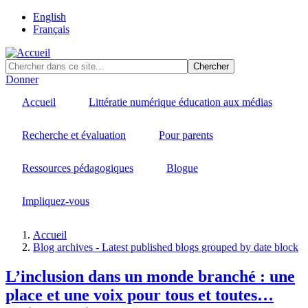
Skip
English
to
Français
main
content
Donner
Accueil
Littératie numérique éducation aux médias
Recherche et évaluation
Pour parents
Ressources pédagogiques
Blogue
Impliquez-vous
Accueil
Blog archives - Latest published blogs grouped by date block
Fil
d'Ariane
L’inclusion dans un monde branché : une
place et une voix pour tous et toutes…