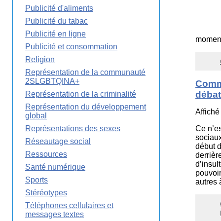
Publicité d'aliments
Publicité du tabac
Publicité en ligne
moment 
Publicité et consommation
Religion
Représentation de la communauté
2SLGBTQINA+
Comme
débat
Représentation de la criminalité
Représentation du développement
Affiché
global
Représentations des sexes
Ce n’es
sociaux
Réseautage social
début d
Ressources
derrièr
d’insul
Santé numérique
pouvoir
Sports
autres 
Stéréotypes
Téléphones cellulaires et
messages textes