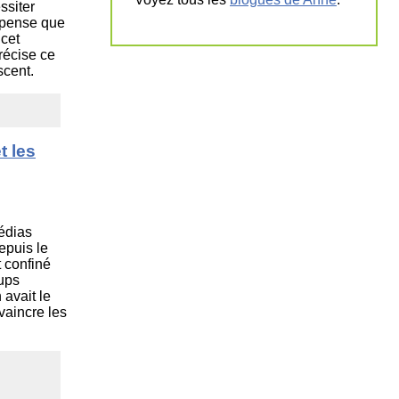
ssiter
e pense que
 cet
récise ce
scent.
t les
médias
epuis le
 confiné
oups
avait le
vaincre les