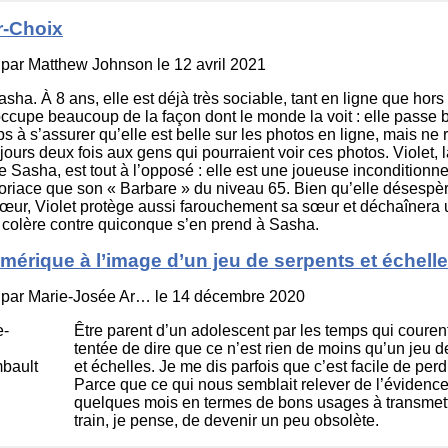
r-Choix
 par
Matthew Johnson
le 12 avril 2021
asha. À 8 ans, elle est déjà très sociable, tant en ligne que hors 
ccupe beaucoup de la façon dont le monde la voit : elle passe
s à s’assurer qu’elle est belle sur les photos en ligne, mais ne r
jours deux fois aux gens qui pourraient voir ces photos. Violet, 
 Sasha, est tout à l’opposé : elle est une joueuse inconditionnel
oriace que son « Barbare » du niveau 65. Bien qu’elle désespèr
œur, Violet protège aussi farouchement sa sœur et déchaînera
colère contre quiconque s’en prend à Sasha.
mérique à l’image d’un jeu de serpents et échell
 par
Marie-Josée Ar…
le 14 décembre 2020
Être parent d’un adolescent par les temps qui courent
tentée de dire que ce n’est rien de moins qu’un jeu d
et échelles. Je me dis parfois que c’est facile de perd
Parce que ce qui nous semblait relever de l’évidence 
quelques mois en termes de bons usages à transmett
train, je pense, de devenir un peu obsolète.