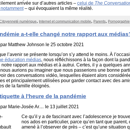
cilement arrivée sur d’autres articles –
celui de
The Conversatio
r notamment
– qui évoquaient la même réalité.
Citoyenneté numérique
Internet et communication mobile
Parents
Pornographie
ndémie a-t-elle changé notre rapport aux médias
 par
Matthew Johnson
le 25 octobre 2021
que l’avenir se présente lorsqu’on s’y attend le moins. À l’occas
e éducation médias
, nous réfléchissons à la façon dont la pan
notre rapport aux médias et à autrui. Certes, il y a quelques a
 nous aurions pu imaginer que nous passerions une bonne parti
voir des conversations vidéo, lesquelles étaient alors considé
es et principalement utilisées pour garder contact avec des ami
 de la famille éloignés.
tiquette à l’heure de la pandémie
 par
Marie-Josée Ar…
le 13 juillet 2021
Ce qu’il y a de fascinant avec l’adolescence je trouve
nos ados en particulier, parce qu’en tant que parent, 
amené à l’observer de près – c’est qu’une situation 