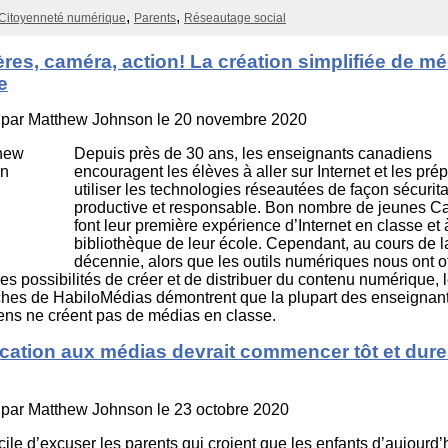
Citoyenneté numérique
Parents
Réseautage social
res, caméra, action! La création simplifiée de m
e
 par
Matthew Johnson
le 20 novembre 2020
Depuis près de 30 ans, les enseignants canadiens
encouragent les élèves à aller sur Internet et les pré
utiliser les technologies réseautées de façon sécurita
productive et responsable. Bon nombre de jeunes C
font leur première expérience d’Internet en classe et 
bibliothèque de leur école. Cependant, au cours de l
décennie, alors que les outils numériques nous ont of
es possibilités de créer et de distribuer du contenu numérique, 
ches de HabiloMédias démontrent que la plupart des enseignan
ens ne créent pas de médias en classe.
cation aux médias devrait commencer tôt et dure
 par
Matthew Johnson
le 23 octobre 2020
facile d’excuser les parents qui croient que les enfants d’aujourd’