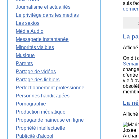
suis fa
Journalisme et actualités
dernie
Le privilège dans les médias
Les sextos
Média Audio
La pa
Messagerie instantanée
Minorités visibles
Affiché
Musique
On dit 
Parents
Semain
changé 
Partage de vidéos
d’entre
Partage des fichiers
vie à a
obsolèt
Perfectionnement professionnel
membres
Personnes handicapées
La né
Pornographie
Production médiatique
Affiché
Propagande haineuse en ligne
Propriété intellectuelle
Publicité d'alcool