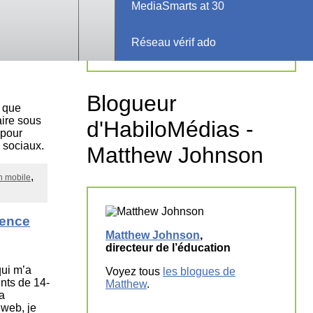
n mobile
MediaSmarts at 30
Voyez tous les
blogues de
Rebecca
.
Réseau vérif ado
ant de
Blogueur
s que
aire sous
d'HabiloMédias -
 pour
 sociaux.
Matthew Johnson
n mobile
cence
Matthew Johnson
,
directeur de l’éducation
ui m’a
Voyez tous
les blogues de
nts de 14-
Matthew
.
a
 web, je