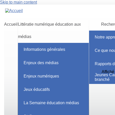
Skip to main content
Accueil
Littératie numérique éducation aux
Recherc
médias
Notre appr
Accueil
Informations générales
Ce que nou
La sc
Categories
polit
Enjeux des médias
Rapports d
Affiché
Jeunes Ca
Enjeux numériques
branché
Des
ét
Authentification de l'information
sujet d
Jeux éducatifs
désinf
Autochtones
favorab
Balado
le cons
La Semaine éducation médias
enfants
Bandes dessinées
Blogues