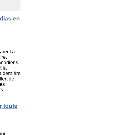
édias en
parent à
ire,
anadiens
à la
a dernière
fert de
les
ts
r toute
hui