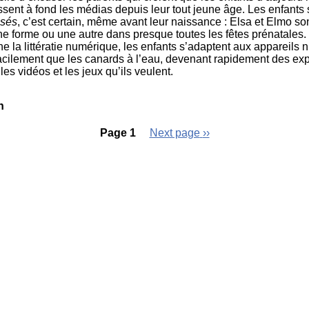
sent à fond les médias depuis leur tout jeune âge. Les enfants 
isés
, c’est certain,
même avant leur naissance : Elsa et Elmo so
e forme ou une autre dans presque toutes les fêtes prénatales.
e la littératie numérique, les enfants s’adaptent aux appareils
acilement que les canards à l’eau, devenant rapidement des exp
 les vidéos et les jeux qu’ils veulent.
n
Page 1
Next page
››