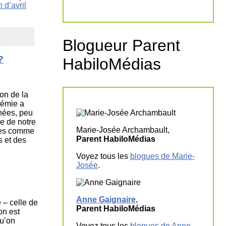
n
d’avril
Blogueur Parent
?
HabiloMédias
ion de la
démie a
nnées, peu
e de notre
Marie-Josée Archambault,
rées comme
Parent HabiloMédias
s et des
Voyez tous les
blogues de Marie-
Josée
.
Anne Gaignaire
,
 – celle de
Parent HabiloMédias
on est
qu’on
Voyez tous les
blogues de Anne
.