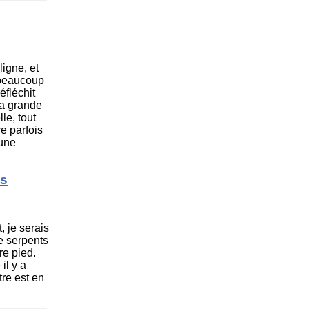
ligne, et
 beaucoup
éfléchit
la grande
le, tout
e parfois
 une
es
, je serais
e serpents
re pied.
il y a
re est en