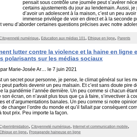
pensait sous contrôle une journée peut s’avérer néce
certains ajustements du jour au lendemain. Aussi, j
d’avoir un adolescent à la maison, c’est un peu avoir
immense privilège de voir en direct et à la seconde p
venu d’aborder certaines questions précises avec notre adole
Citoyenneté numérique
Education aux médias 101
Ethique en ligne
Parents
nt lutter contre la violence et la haine en ligne e
s polarisants sur les médias sociaux
 par
Marie-Josée Ar…
le 7 juin 2021
t un secret pour personne, je pense, le climat général sur les 
 peut parfois devenir un peu malsain. Et c’est sans doute pire d
e la pandémie l’année dernière. Un peu comme si chacun étant
e son écran, on n’avait plus tous que ça à faire, s’invectiver à c
tes et d’argumentations banales. Un peu comme si notre opinion 
 de changer l’ordre du monde et qu’il fallait par conséquent con
à tout prix. Peu importe la façon.
Cyberintimidation
Citoyenneté numérique
Internet et communication mobile
Ethique en ligne
Propagande haineuse en ligne