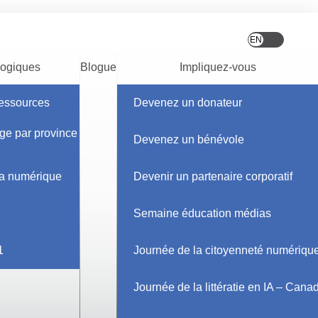
ogiques
Blogue
Impliquez-vous
ressources
Devenez un donateur
ge par province et
Devenez un bénévole
 la
Blogueur
ique
ia numérique
Devenir un partenaire corporatif
d'HabiloMédias -
Semaine éducation médias
Rebecca Stanisic
que
sur un
 message
1
Journée de la citoyenneté numériqu
’accent sur
aux
Journée de la littératie en IA – Cana
Rebecca Stanisic
,
Blogueur d'HabiloMédias