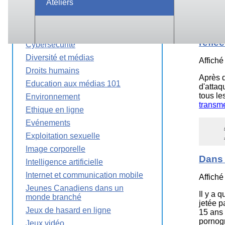
Ateliers
Cinéma
Citoyenneté numérique
Lutte
Cyberintimidation
réflé
Cybersécurité
Diversité et médias
Affiché
Droits humains
Après 
Education aux médias 101
d'attaq
tous le
Environnement
transme
Ethique en ligne
Evénements
Exploitation sexuelle
Image corporelle
Dans 
Intelligence artificielle
Internet et communication mobile
Affiché
Jeunes Canadiens dans un
Il y a 
monde branché
jetée p
Jeux de hasard en ligne
15 ans 
pornogr
Jeux vidéo