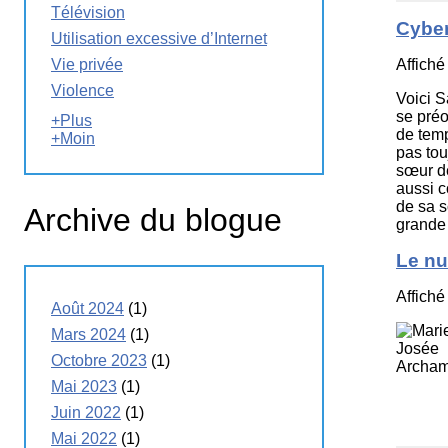
Télévision
Cybe
Utilisation excessive d’Internet
Affiché
Vie privée
Violence
Voici S
se préo
+Plus
de temp
+Moin
pas tou
sœur de
aussi c
de sa s
Archive du blogue
grande 
Le nu
Affiché
Août 2024
(1)
Mars 2024
(1)
Octobre 2023
(1)
Mai 2023
(1)
Juin 2022
(1)
Mai 2022
(1)