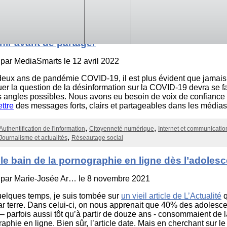
Authentification de l'information
Citoyenneté numérique
Internet et communicatio
Journalisme et actualités
Réseautage social
r contre la désinformation : Pourquoi il est import
chir avant de partager
 par
MediaSmarts
le 12 avril 2022
deux ans de pandémie COVID-19, il est plus évident que jamai
uer la question de la désinformation sur la COVID-19 devra se f
s angles possibles. Nous avons eu besoin de voix de confiance
ttre
des messages forts, clairs et partageables dans les médias
Authentification de l'information
Citoyenneté numérique
Internet et communicatio
Journalisme et actualités
Réseautage social
le bain de la pornographie en ligne dès l’adoles
 par
Marie-Josée Ar…
le 8 novembre 2021
quelques temps, je suis tombée sur
un vieil article de L’Actualité
q
ar terre. Dans celui-ci, on nous apprenait que 40% des adolesce
– parfois aussi tôt qu’à partir de douze ans - consommaient de l
aphie en ligne. Bien sûr, l’article date. Mais en cherchant sur le