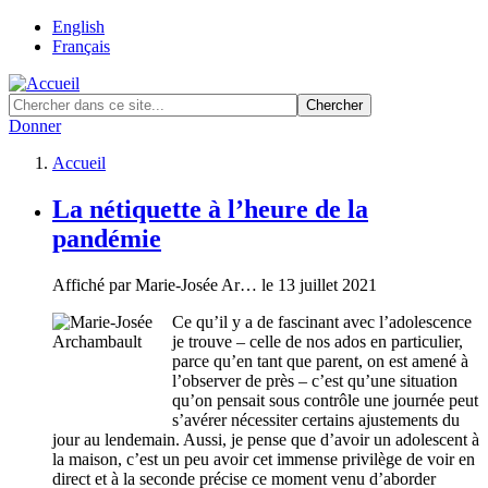
Skip
English
to
Français
main
content
Donner
Accueil
Fil
La nétiquette à l’heure de la
d'Ariane
pandémie
Affiché par
Marie-Josée Ar…
le 13 juillet 2021
Ce qu’il y a de fascinant avec l’adolescence
je trouve – celle de nos ados en particulier,
parce qu’en tant que parent, on est amené à
l’observer de près – c’est qu’une situation
qu’on pensait sous contrôle une journée peut
s’avérer nécessiter certains ajustements du
jour au lendemain. Aussi, je pense que d’avoir un adolescent à
la maison, c’est un peu avoir cet immense privilège de voir en
direct et à la seconde précise ce moment venu d’aborder