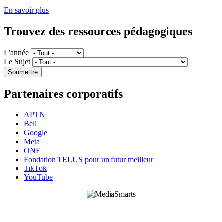
En savoir plus
Trouvez des ressources pédagogiques
L'année
Le Sujet
Partenaires corporatifs
APTN
Bell
Google
Meta
ONF
Fondation TELUS pour un futur meilleur
TikTok
YouTube
HabiloMédias est un organisme de bienfaisance enregistré non partisan, financé par les
gouvernements et des partenaires corporatifs pour soutenir le développement de recherches