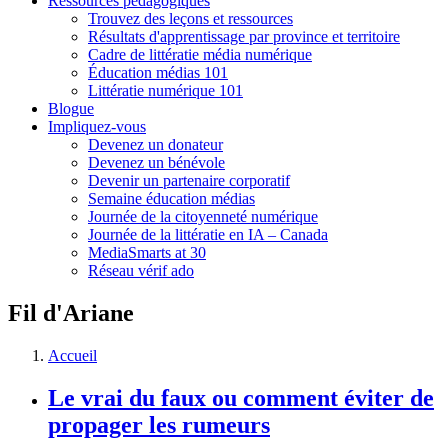
Ressources pédagogiques
Trouvez des leçons et ressources
Résultats d'apprentissage par province et territoire
Cadre de littératie média numérique
Éducation médias 101
Littératie numérique 101
Blogue
Impliquez-vous
Devenez un donateur
Devenez un bénévole
Devenir un partenaire corporatif
Semaine éducation médias
Journée de la citoyenneté numérique
Journée de la littératie en IA – Canada
MediaSmarts at 30
Réseau vérif ado
Fil d'Ariane
Accueil
Le vrai du faux ou comment éviter de
propager les rumeurs