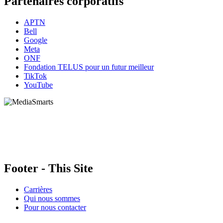
Partenaires corporatifs
APTN
Bell
Google
Meta
ONF
Fondation TELUS pour un futur meilleur
TikTok
YouTube
HabiloMédias est un organisme de bienfaisance enregistré non partisan, financé par les
gouvernements et des partenaires corporatifs pour soutenir le développement de recherches
originales et de contenus éducatifs. Nos bailleurs de fonds et partenaires n’influencent pas
nos activités, et nos ressources offrant des conseils sur des outils ou plateformes
numériques ne constituent en aucun cas une publicité.
Footer - This Site
Carrières
Qui nous sommes
Pour nous contacter