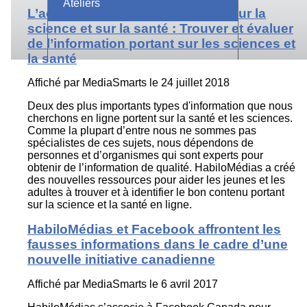
Ateliers
L’accès au bon contenu portant sur la
science et sur la santé : Trouver et évaluer
de l’information portant sur les sciences et
la santé
Affiché par
MediaSmarts
le 24 juillet 2018
Deux des plus importants types d'information que nous
cherchons en ligne portent sur la santé et les sciences.
Comme la plupart d’entre nous ne sommes pas
spécialistes de ces sujets, nous dépendons de
personnes et d’organismes qui sont experts pour
obtenir de l’information de qualité. HabiloMédias a créé
des nouvelles ressources pour aider les jeunes et les
adultes à trouver et à identifier le bon contenu portant
sur la science et la santé en ligne.
HabiloMédias et Facebook affrontent les
fausses informations dans le cadre d’une
nouvelle initiative canadienne
Affiché par
MediaSmarts
le 6 avril 2017