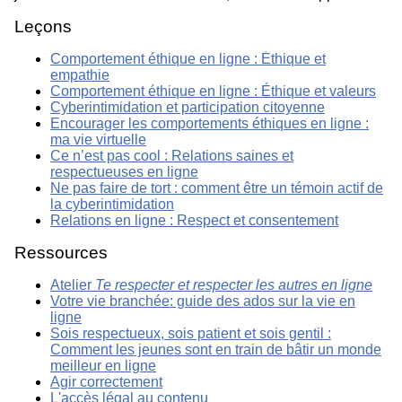
Leçons
Comportement éthique en ligne : Éthique et
empathie
Comportement éthique en ligne : Éthique et valeurs
Cyberintimidation et participation citoyenne
Encourager les comportements éthiques en ligne :
ma vie virtuelle
Ce n’est pas cool : Relations saines et
respectueuses en ligne
Ne pas faire de tort : comment être un témoin actif de
la cyberintimidation
Relations en ligne : Respect et consentement
Ressources
Atelier
Te respecter et respecter les autres en ligne
Votre vie branchée: guide des ados sur la vie en
ligne
Sois respectueux, sois patient et sois gentil :
Comment les jeunes sont en train de bâtir un monde
meilleur en ligne
Agir correctement
L'accès légal au contenu