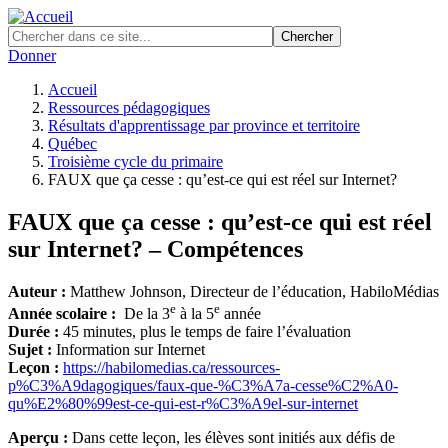
Skip
to
main
Donner
content
Accueil
Ressources pédagogiques
Fil
Résultats d'apprentissage par province et territoire
d'Ariane
Québec
Troisième cycle du primaire
FAUX que ça cesse : qu’est-ce qui est réel sur Internet?
FAUX que ça cesse : qu’est-ce qui est réel
sur Internet? – Compétences
Auteur :
Matthew Johnson, Directeur de l’éducation, HabiloMédias
e
e
Année scolaire :
De la 3
à la 5
année
Durée :
45 minutes, plus le temps de faire l’évaluation
Sujet :
Information sur Internet
Leçon :
https://habilomedias.ca/ressources-
p%C3%A9dagogiques/faux-que-%C3%A7a-cesse%C2%A0-
qu%E2%80%99est-ce-qui-est-r%C3%A9el-sur-internet
Aperçu :
Dans cette leçon, les élèves sont initiés aux défis de