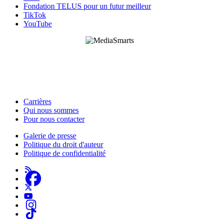
Fondation TELUS pour un futur meilleur
TikTok
YouTube
HabiloMédias est un organisme de bienfaisance enregistré non partisan, financé par les
gouvernements et des partenaires corporatifs pour soutenir le développement de recherches
originales et de contenus éducatifs. Nos bailleurs de fonds et partenaires n’influencent pas
nos activités, et nos ressources offrant des conseils sur des outils ou plateformes
numériques ne constituent en aucun cas une publicité.
Carrières
Qui nous sommes
Footer
Pour nous contacter
-
Galerie de presse
This
Politique du droit d'auteur
Footer
Site
Politique de confidentialité
-
About
Us