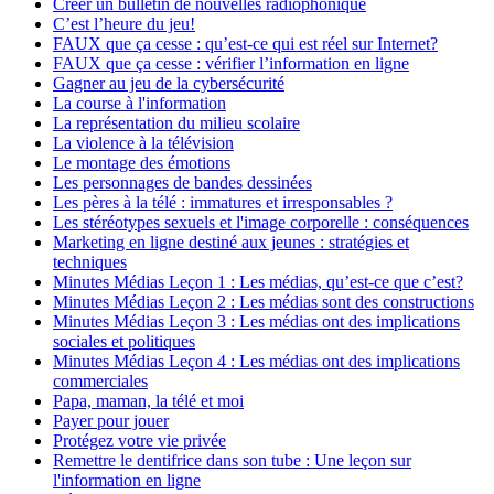
Créer un bulletin de nouvelles radiophonique
(Prov
C’est l’heure du jeu!
FAUX que ça cesse : qu’est-ce qui est réel sur Internet?
&
FAUX que ça cesse : vérifier l’information en ligne
Terr)
Gagner au jeu de la cybersécurité
La course à l'information
La représentation du milieu scolaire
La violence à la télévision
Le montage des émotions
Les personnages de bandes dessinées
Les pères à la télé : immatures et irresponsables ?
Les stéréotypes sexuels et l'image corporelle : conséquences
Marketing en ligne destiné aux jeunes : stratégies et
techniques
Minutes Médias Leçon 1 : Les médias, qu’est-ce que c’est?
Minutes Médias Leçon 2 : Les médias sont des constructions
Minutes Médias Leçon 3 : Les médias ont des implications
sociales et politiques
Minutes Médias Leçon 4 : Les médias ont des implications
commerciales
Papa, maman, la télé et moi
Payer pour jouer
Protégez votre vie privée
Remettre le dentifrice dans son tube : Une leçon sur
l'information en ligne