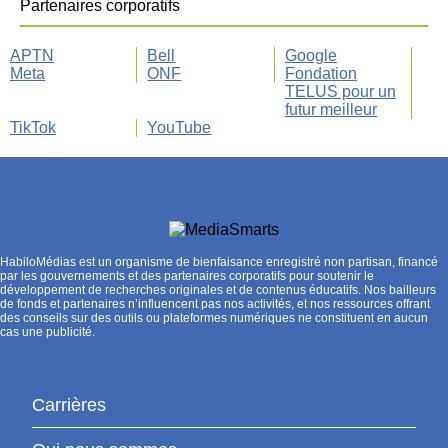
Partenaires corporatifs
APTN
Bell
Google
Meta
ONF
Fondation
TELUS pour un
futur meilleur
TikTok
YouTube
HabiloMédias est un organisme de bienfaisance enregistré non partisan, financé
par les gouvernements et des partenaires corporatifs pour soutenir le
développement de recherches originales et de contenus éducatifs. Nos bailleurs
de fonds et partenaires n’influencent pas nos activités, et nos ressources offrant
des conseils sur des outils ou plateformes numériques ne constituent en aucun
cas une publicité.
Carrières