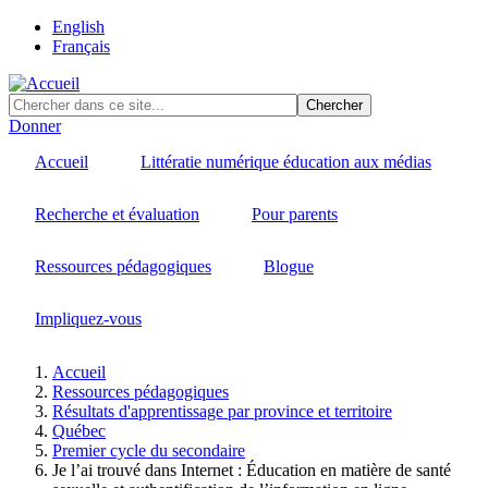
Skip
English
to
Français
main
content
Donner
Accueil
Littératie numérique éducation aux médias
Recherche et évaluation
Pour parents
Ressources pédagogiques
Blogue
Impliquez-vous
Accueil
Ressources pédagogiques
Fil
Résultats d'apprentissage par province et territoire
d'Ariane
Québec
Premier cycle du secondaire
Je l’ai trouvé dans Internet : Éducation en matière de santé