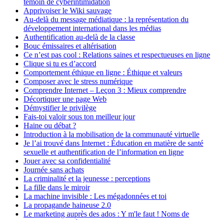
témoin de cyberintimidation
Main
Apprivoiser le Wiki sauvage
menu
Au-delà du message médiatique : la représentation du
développement international dans les médias
—
Authentification au-delà de la classe
Left
Bouc émissaires et altérisation
Ce n’est pas cool : Relations saines et respectueuses en ligne
nav
Clique si tu es d’accord
(Prov
Comportement éthique en ligne : Éthique et valeurs
Composer avec le stress numérique
&
Comprendre Internet – Leçon 3 : Mieux comprendre
Terr)
Décortiquer une page Web
Démystifier le privilège
Fais-toi valoir sous ton meilleur jour
Haine ou débat ?
Introduction à la mobilisation de la communauté virtuelle
Je l’ai trouvé dans Internet : Éducation en matière de santé
sexuelle et authentification de l’information en ligne
Jouer avec sa confidentialité
Journée sans achats
La criminalité et la jeunesse : perceptions
La fille dans le miroir
La machine invisible : Les mégadonnées et toi
La propagande haineuse 2.0
Le marketing auprès des ados : Y m'le faut ! Noms de