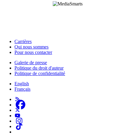
HabiloMédias est un organisme de bienfaisance enregistré non partisan, financé par les
gouvernements et des partenaires corporatifs pour soutenir le développement de recherches
originales et de contenus éducatifs. Nos bailleurs de fonds et partenaires n’influencent pas
nos activités, et nos ressources offrant des conseils sur des outils ou plateformes
numériques ne constituent en aucun cas une publicité.
Carrières
Qui nous sommes
Footer
Pour nous contacter
-
Galerie de presse
This
Politique du droit d'auteur
Footer
Site
Politique de confidentialité
-
English
About
Français
Us