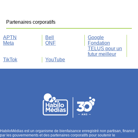
Partenaires corporatifs
APTN
Bell
Google
Meta
ONF
Fondation
TELUS pour un
futur meilleur
TikTok
YouTube
HabiloMédias est un organisme de bienfaisance enregistré non partisan, financé
par les gouvernements et des partenaires corporatifs pour soutenir le