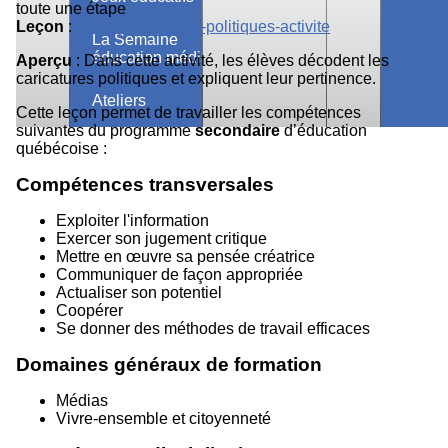
toute une étape
Leçon
:
/lecon/caricatures-politiques-activite
La Semaine
éducation médias
Aperçu
: Dans cette activité, les élèves décodent les
caricatures politiques et expliquent leur pertinence.
Ateliers
Cette leçon permet de travailler les compétences
suivantes du programme
secondaire
d’éducation
québécoise :
Compétences transversales
Exploiter l'information
Exercer son jugement critique
Mettre en œuvre sa pensée créatrice
Communiquer de façon appropriée
Actualiser son potentiel
Coopérer
Se donner des méthodes de travail efficaces
Domaines généraux de formation
Médias
Vivre-ensemble et citoyenneté