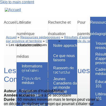
Skip to main content
Accueil
Littératie
Recherche et
Pour
Ressour
numérique
évaluation
parents
pédagog
Accueil
Ressources pédagogiques
Résultats d'apprentissage
par province et territoire
Québec
Premier cycle du secondaire
Trouve
Les caricatures politiques
éducation aux
Notre approche
resso
Résult
Ce que nous
médias
d'appr
faisons
provinc
Informations
Rapports de
Les caricatures politiques -
Cadre 
générales
recherche
média
Compétences
Enjeux des
Jeunes
Éduca
médias
Canadiens dans
101
un monde
Enjeux
Auteur
: Adaptation d'HabiloMédias
branché
Littér
numériques
Années scolaires
: 1re à 5e secondaire
101
Durée
: 60 minutes minimum mais le temps peut varier si
on décide de réaliser un projet qui pourrait s'étaler sur
Jeux éducatifs