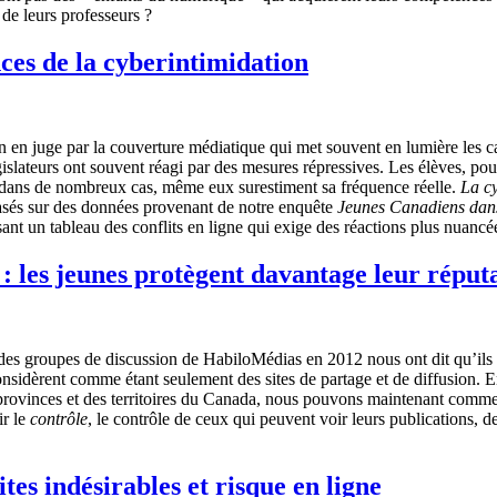
 de leurs professeurs ?
nces de la cyberintimidation
n en juge par la couverture médiatique qui met souvent en lumière les cas
gislateurs ont souvent réagi par des mesures répressives. Les élèves, pour
, dans de nombreux cas, même eux surestiment sa fréquence réelle.
La cy
basés sur des données provenant de notre enquête
Jeunes Canadiens dan
ant un tableau des conflits en ligne qui exige des réactions plus nuancée
e : les jeunes protègent davantage leur répu
à des groupes de discussion de HabiloMédias en 2012 nous ont dit qu’ils 
 considèrent comme étant seulement des sites de partage et de diffusion.
provinces et des territoires du Canada, nous pouvons maintenant commen
ir le
contrôle
, le contrôle de ceux qui peuvent voir leurs publications, de
tes indésirables et risque en ligne