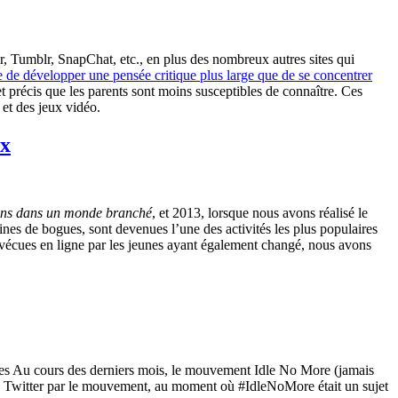
er, Tumblr, SnapChat, etc., en plus des nombreux autres sites qui
ace de développer une pensée critique plus large que de se concentrer
 et précis que les parents sont moins susceptibles de connaître. Ces
 et des jeux vidéo.
ux
ns dans un monde branché
, et 2013, lorsque nous avons réalisé le
ines de bogues, sont devenues l’une des activités les plus populaires
s vécues en ligne par les jeunes ayant également changé, nous avons
es Au cours des derniers mois, le mouvement Idle No More (jamais
ion de Twitter par le mouvement, au moment où #IdleNoMore était un sujet