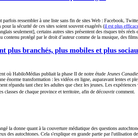
ut parfois ressembler à une liste sans fin de sites Web : Facebook, Twitt
 pour la sécurité de ces sites soient souvent exagérés (
il est plus effic
anglais seulement], certains autres sites présentent des risques très réels
à du contenu protégé par le droit d’auteur comme de la musique, des films
ont plus branchés, plus mobiles et plus socia
ent où HabiloMédias publiait la phase II de notre étude
Jeunes Canadie
une énorme transformation : les vidéos en ligne, auparavant lentes et ple
ement répandu tant chez les adultes que chez les jeunes. Les expérience
s classes de chaque province et territoire, afin de découvrir comment.
gé la donne quant à la couverture médiatique des questions autochton
es enjeux des autochtones. Cela s'explique en grande partie par l'utilisat