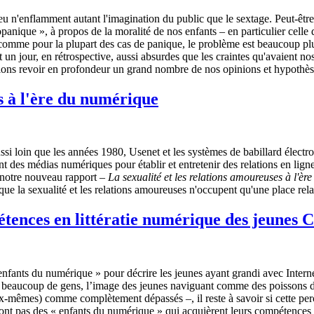
eu n'enflamment autant l'imagination du public que le sextage. Peut-êtr
nique », à propos de la moralité de nos enfants – en particulier celle des
comme pour la plupart des cas de panique, le problème est beaucoup plu
 un jour, en rétrospective, aussi absurdes que les craintes qu'avaient no
ons revoir en profondeur un grand nombre de nos opinions et hypothèses
es à l'ère du numérique
ssi loin que les années 1980, Usenet et les systèmes de babillard électro
t des médias numériques pour établir et entretenir des relations en ligne.
t notre nouveau rapport –
La sexualité et les relations amoureuses à l'è
ue la sexualité et les relations amoureuses n'occupent qu'une place rela
tences en littératie numérique des jeunes 
nfants du numérique » pour décrire les jeunes ayant grandi avec Internet
r beaucoup de gens, l’image des jeunes naviguant comme des poissons da
ux-mêmes) comme complètement dépassés –, il reste à savoir si cette per
ont pas des « enfants du numérique » qui acquièrent leurs compétences s