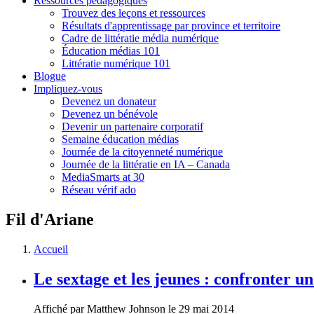
Ressources pédagogiques
Trouvez des leçons et ressources
Résultats d'apprentissage par province et territoire
Cadre de littératie média numérique
Éducation médias 101
Littératie numérique 101
Blogue
Impliquez-vous
Devenez un donateur
Devenez un bénévole
Devenir un partenaire corporatif
Semaine éducation médias
Journée de la citoyenneté numérique
Journée de la littératie en IA – Canada
MediaSmarts at 30
Réseau vérif ado
Fil d'Ariane
Accueil
Le sextage et les jeunes : confronter
Affiché par
Matthew Johnson
le 29 mai 2014