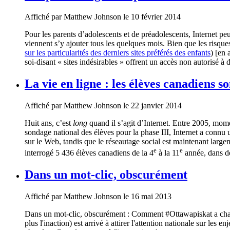
Affiché par
Matthew Johnson
le 10 février 2014
Pour les parents d’adolescents et de préadolescents, Internet pe
viennent s’y ajouter tous les quelques mois. Bien que les risques
sur les particularités des derniers sites préférés des enfants
) [en 
soi‑disant « sites indésirables » offrent un accès non autorisé 
La vie en ligne : les élèves canadiens s
Affiché par
Matthew Johnson
le 22 janvier 2014
Huit ans, c’est
long
quand il s’agit d’Internet. Entre 2005, mom
sondage national des élèves pour la phase III, Internet a connu 
sur le Web, tandis que le réseautage social est maintenant larg
e
e
interrogé 5 436 élèves canadiens de la 4
à la 11
année, dans de
Dans un mot-clic, obscurément
Affiché par
Matthew Johnson
le 16 mai 2013
Dans un mot-clic, obscurément : Comment #Ottawapiskat a chan
plus l'inaction) est arrivé à attirer l'attention nationale sur l