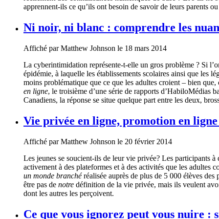
apprennent-ils ce qu’ils ont besoin de savoir de leurs parents ou
Ni noir, ni blanc : comprendre les nua
Affiché par
Matthew Johnson
le 18 mars 2014
La cyberintimidation représente-t-elle un gros problème ? Si l’o
épidémie, à laquelle les établissements scolaires ainsi que les lé
moins problématique que ce que les adultes croient – bien que
en ligne
, le troisième d’une série de rapports d’HabiloMédias 
Canadiens, la réponse se situe quelque part entre les deux, bross
Vie privée en ligne, promotion en lign
Affiché par
Matthew Johnson
le 20 février 2014
Les jeunes se soucient-ils de leur vie privée? Les participants 
activement à des plateformes et à des activités que les adultes
un monde branché
réalisée auprès de plus de 5 000 élèves des 
être pas de
notre
définition de la vie privée, mais ils veulent avo
dont les autres les perçoivent.
Ce que vous ignorez peut vous nuire : si