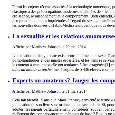
Parmi les enjeux récents associés à la technologie numérique, p
classique à des préoccupations modernes, qualifiées de « technopa
croissance, le raisonnement et le comportement. Bien entendu, 
peu probable que nos inquiétudes à l'égard du sextage paraîtront
les nouvelles données d'HabiloMédias indiquent que nous devri
La sexualité et les relations amoureus
Affiché par
Matthew Johnson
le 29 mai 2014
Une relation de longue date existe entre Internet et le sexe. D'au
pornographiques et des images grossières, et les gens se servaien
le contenu à teneur sexuelle ont tendance à être exagérées[1] e
dans un monde branché
, mené auprès de 5 436 élèves, montre q
Experts ou amateurs? Jauger les compé
Affiché par
Matthew Johnson
le 31 mars 2014
Cela fait bientôt 15 ans que Mark Prensky a inventé le terme « e
publication de son livre sont maintenant au secondaire. Si, pou
adultes, les parents particulièrement, considérés (souvent par e
réellement des connaissances numériques de base ? Et s’ils ne s