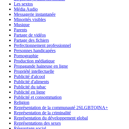
Les sextos
Média Audio
Messagerie instantanée
Minorités visibles
Musique
Parents
Partage de vidéos
Partage des fichiers
Perfectionnement professionnel
Personnes handicapées
Pornographie
Production médiatique
Propagande haineuse en ligne
Propriété intellectuelle
Publicité d'alcool
Publicité d'aliments
Publicité du tabac
Publicité en ligne
Publicité et consommation
Religion
Représentation de la communauté 2SLGBTQINA+
Représentation de la criminalité
Représentation du développement global
Représentations des sexes
Réseautage social