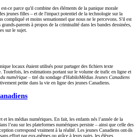
e est-ce parce qu'il combine des éléments de la panique morale
 jeunes filles – et de l'impact potentiel de la technologie sur la
s compliqué et moins sensationnel que nous ne le percevons. S'il est
s grands-parents à propos de la criminalité dans les bandes dessinées,
 sur le sujet.
nique locaux étaient utilisés pour partager des fichiers texte
 Toutefois, les estimations portant sur le volume de trafic en ligne et
re du numérique
– tiré du sondage d'HabiloMédias
Jeunes Canadiens
tivement petite dans la vie en ligne des jeunes Canadiens.
Canadiens
 et les médias numériques. En fait, les enfants nés l’année de la
ns l’eau sur les plateformes numériques persiste – ainsi que celle des
ception correspond vraiment à la réalité. Les jeunes Canadiens ont-ils
ans effort par eux-mêmes ou grâce à leurs pairs, les élèves