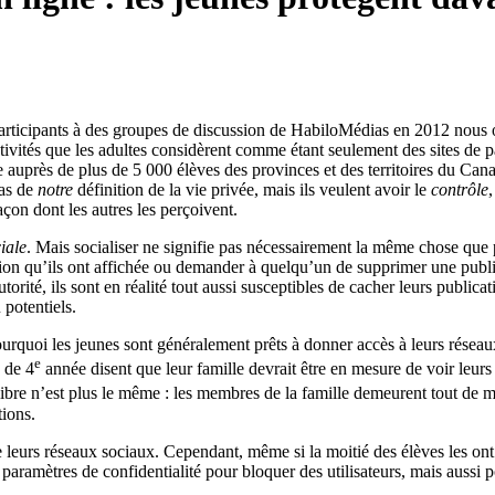
participants à des groupes de discussion de HabiloMédias en 2012 nous o
ctivités que les adultes considèrent comme étant seulement des sites de 
e auprès de plus de 5 000 élèves des provinces et des territoires du 
pas de
notre
définition de la vie privée, mais ils veulent avoir le
contrôle
façon dont les autres les perçoivent.
iale
. Mais socialiser ne signifie pas nécessairement la même chose que
ion qu’ils ont affichée ou demander à quelqu’un de supprimer une publi
utorité, ils sont en réalité tout aussi susceptibles de cacher leurs public
 potentiels.
urquoi les jeunes sont généralement prêts à donner accès à leurs réseaux 
e
s de 4
année disent que leur famille devrait être en mesure de voir leurs
ilibre n’est plus le même : les membres de la famille demeurent tout de 
tions.
de leurs réseaux sociaux. Cependant, même si la moitié des élèves les ont
s paramètres de confidentialité pour bloquer des utilisateurs, mais aussi 