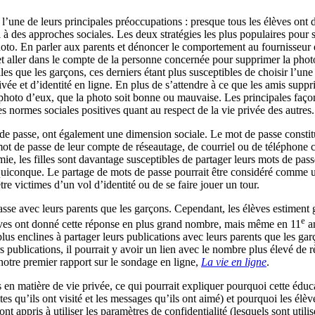
 l’une de leurs principales préoccupations : presque tous les élèves ont
el à des approches sociales. Les deux stratégies les plus populaires pou
 photo. En parler aux parents et dénoncer le comportement au fournisseur 
é et aller dans le compte de la personne concernée pour supprimer la phot
lles que les garçons, ces derniers étant plus susceptibles de choisir l’une
rivée et d’identité en ligne. En plus de s’attendre à ce que les amis su
photo d’eux, que la photo soit bonne ou mauvaise. Les principales faç
s normes sociales positives quant au respect de la vie privée des autres.
de passe, ont également une dimension sociale. Le mot de passe constit
ot de passe de leur compte de réseautage, de courriel ou de téléphone ce
amie, les filles sont davantage susceptibles de partager leurs mots de pa
quiconque. Le partage de mots de passe pourrait être considéré comme un
re victimes d’un vol d’identité ou de se faire jouer un tour.
asse avec leurs parents que les garçons. Cependant, les élèves estiment g
e
élèves ont donné cette réponse en plus grand nombre, mais même en 11
an
lus enclines à partager leurs publications avec leurs parents que les garç
publications, il pourrait y avoir un lien avec le nombre plus élevé de rè
 notre premier rapport sur le sondage en ligne,
La vie en ligne
.
 en matière de vie privée, ce qui pourrait expliquer pourquoi cette édu
s qu’ils ont visité et les messages qu’ils ont aimé) et pourquoi les élè
nt appris à utiliser les paramètres de confidentialité (lesquels sont utili