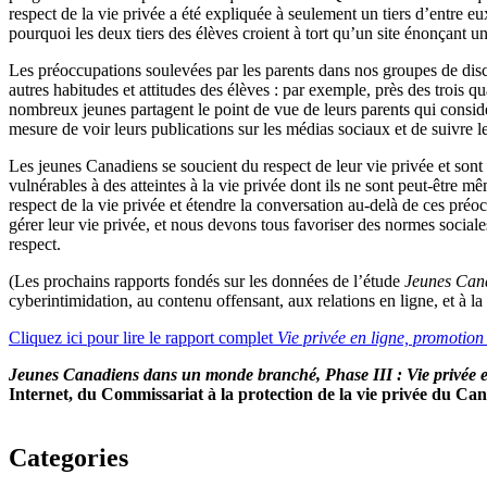
respect de la vie privée a été expliquée à seulement un tiers d’entre eux
pourquoi les deux tiers des élèves croient à tort qu’un site énonçant un
Les préoccupations soulevées par les parents dans nos groupes de discu
autres habitudes et attitudes des élèves : par exemple, près des trois 
nombreux jeunes partagent le point de vue de leurs parents qui considèr
mesure de voir leurs publications sur les médias sociaux et de suivre 
Les jeunes Canadiens se soucient du respect de leur vie privée et sont 
vulnérables à des atteintes à la vie privée dont ils ne sont peut-être m
respect de la vie privée et étendre la conversation au‑delà de ces pré
gérer leur vie privée, et nous devons tous favoriser des normes sociales
respect.
(Les prochains rapports fondés sur les données de l’étude
Jeunes Can
cyberintimidation, au contenu offensant, aux relations en ligne, et à la 
Cliquez ici pour lire le rapport complet
Vie privée en ligne, promotion 
Jeunes Canadiens dans un monde branché, Phase III : Vie privée e
Internet, du Commissariat à la protection de la vie privée du Can
Categories