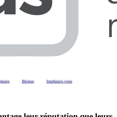
giques
Blogue
Impliquez-vous
vantage leur réputation que leurs