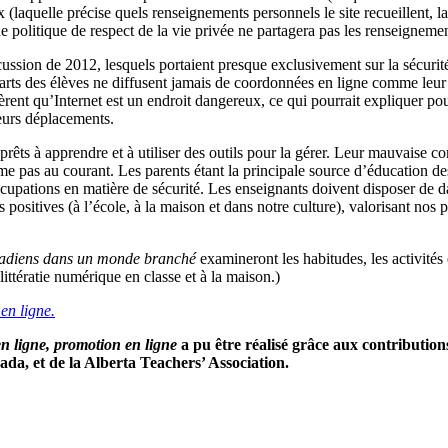
 (laquelle précise quels renseignements personnels le site recueillent, la 
e politique de respect de la vie privée ne partagera pas les renseignemen
ssion de 2012, lesquels portaient presque exclusivement sur la sécurité 
quarts des élèves ne diffusent jamais de coordonnées en ligne comme leur
ent qu’Internet est un endroit dangereux, ce qui pourrait expliquer pourq
leurs déplacements.
prêts à apprendre et à utiliser des outils pour la gérer. Leur mauvaise 
ême pas au courant. Les parents étant la principale source d’éducation des 
occupations en matière de sécurité. Les enseignants doivent disposer de 
 positives (à l’école, à la maison et dans notre culture), valorisant nos
adiens dans un monde branché
examineront les habitudes, les activités 
littératie numérique en classe et à la maison.)
en ligne.
n ligne, promotion en ligne
a pu être réalisé grâce aux contribution
ada, et de la Alberta Teachers’ Association.