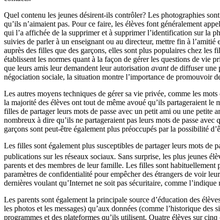
Quel contenu les jeunes désirent-ils contrôler? Les photographies sont
qu’ils n’aimaient pas. Pour ce faire, les élèves font généralement app
qui l’a affichée de la supprimer et à supprimer l’identification sur la
suivies de parler à un enseignant ou au directeur, mettre fin à l’amiti
auprès des filles que des garçons, elles sont plus populaires chez les fi
établissent les normes quant à la façon de gérer les questions de vie p
que leurs amis leur demandent leur autorisation
avant
de diffuser une 
négociation sociale, la situation montre l’importance de promouvoir de
Les autres moyens techniques de gérer sa vie privée, comme les mots 
la majorité des élèves ont tout de même avoué qu’ils partageraient le m
filles de partager leurs mots de passe avec un petit ami ou une petite 
nombreux à dire qu’ils ne partageraient pas leurs mots de passe avec 
garçons sont peut-être également plus préoccupés par la possibilité d’êt
Les filles sont également plus susceptibles de partager leurs mots de p
publications sur les réseaux sociaux. Sans surprise, les plus jeunes 
parents et des membres de leur famille. Les filles sont habituellement p
paramètres de confidentialité pour empêcher des étrangers de voir leurs 
dernières voulant qu’Internet ne soit pas sécuritaire, comme l’indique
Les parents sont également la principale source d’éducation des élèves
les photos et les messages) qu’aux données (comme l’historique des site
programmes et des plateformes qu’ils utilisent. Quatre élèves sur cinq o