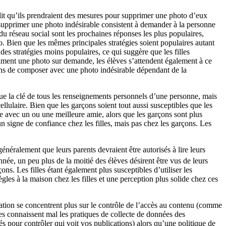
 dit qu’ils prendraient des mesures pour supprimer une photo d’eux
r supprimer une photo indésirable consistent à demander à la personne
du réseau social sont les prochaines réponses les plus populaires,
o. Bien que les mêmes principales stratégies soient populaires autant
 des stratégies moins populaires, ce qui suggère que les filles
ppriment une photo sur demande, les élèves s’attendent également à ce
ons de composer avec une photo indésirable dépendant de la
ue la clé de tous les renseignements personnels d’une personne, mais
llulaire. Bien que les garçons soient tout aussi susceptibles que les
sse avec un ou une meilleure amie, alors que les garçons sont plus
 signe de confiance chez les filles, mais pas chez les garçons. Les
énéralement que leurs parents devraient être autorisés à lire leurs
née, un peu plus de la moitié des élèves désirent être vus de leurs
ons. Les filles étant également plus susceptibles d’utiliser les
gles à la maison chez les filles et une perception plus solide chez ces
cation se concentrent plus sur le contrôle de l’accès au contenu (comme
ves connaissent mal les pratiques de collecte de données des
sés pour contrôler qui voit vos publications) alors qu’une politique de