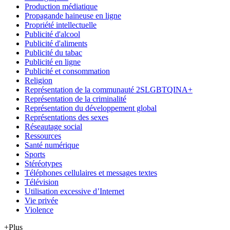
Production médiatique
Propagande haineuse en ligne
Propriété intellectuelle
Publicité d'alcool
Publicité d'aliments
Publicité du tabac
Publicité en ligne
Publicité et consommation
Religion
Représentation de la communauté 2SLGBTQINA+
Représentation de la criminalité
Représentation du développement global
Représentations des sexes
Réseautage social
Ressources
Santé numérique
Sports
Stéréotypes
Téléphones cellulaires et messages textes
Télévision
Utilisation excessive d’Internet
Vie privée
Violence
+Plus