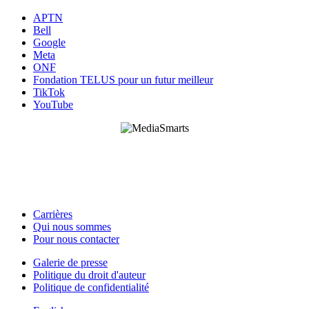
APTN
Bell
Google
Meta
ONF
Fondation TELUS pour un futur meilleur
TikTok
YouTube
HabiloMédias est un organisme de bienfaisance enregistré non partisan, financé par les
gouvernements et des partenaires corporatifs pour soutenir le développement de recherches
originales et de contenus éducatifs. Nos bailleurs de fonds et partenaires n’influencent pas
nos activités, et nos ressources offrant des conseils sur des outils ou plateformes
numériques ne constituent en aucun cas une publicité.
Carrières
Qui nous sommes
Footer
Pour nous contacter
-
Galerie de presse
This
Politique du droit d'auteur
Footer
Site
Politique de confidentialité
-