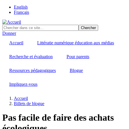
Skip
English
to
Français
main
content
Donner
Accueil
Littératie numérique éducation aux médias
Recherche et évaluation
Pour parents
Ressources pédagogiques
Blogue
Impliquez-vous
Accueil
Billets de blogue
Fil
d'Ariane
Pas facile de faire des achats
écologiques