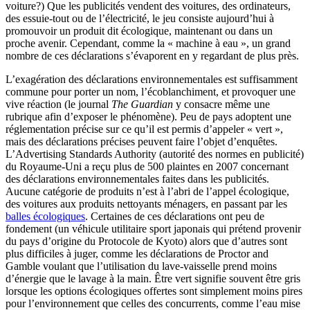
voiture?) Que les publicités vendent des voitures, des ordinateurs,
des essuie-tout ou de l’électricité, le jeu consiste aujourd’hui à
promouvoir un produit dit écologique, maintenant ou dans un
proche avenir. Cependant, comme la « machine à eau », un grand
nombre de ces déclarations s’évaporent en y regardant de plus près.
L’exagération des déclarations environnementales est suffisamment
commune pour porter un nom, l’écoblanchiment, et provoquer une
vive réaction (le journal
The Guardian
y consacre même une
rubrique afin d’exposer le phénomène). Peu de pays adoptent une
réglementation précise sur ce qu’il est permis d’appeler « vert »,
mais des déclarations précises peuvent faire l’objet d’enquêtes.
L’Advertising Standards Authority (autorité des normes en publicité)
du Royaume-Uni a reçu plus de 500 plaintes en 2007 concernant
des déclarations environnementales faites dans les publicités.
Aucune catégorie de produits n’est à l’abri de l’appel écologique,
des voitures aux produits nettoyants ménagers, en passant par les
balles écologiques
. Certaines de ces déclarations ont peu de
fondement (un véhicule utilitaire sport japonais qui prétend provenir
du pays d’origine du Protocole de Kyoto) alors que d’autres sont
plus difficiles à juger, comme les déclarations de Proctor and
Gamble voulant que l’utilisation du lave-vaisselle prend moins
d’énergie que le lavage à la main. Être vert signifie souvent être gris
lorsque les options écologiques offertes sont simplement moins pires
pour l’environnement que celles des concurrents, comme l’eau mise