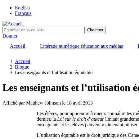
Skip
English
to
Français
main
content
Donner
Accueil
Littératie numérique éducation aux médias
Accueil
Blogue
Fil
Les enseignants et l’utilisation équitable
d'Ariane
Les enseignants et l’utilisation 
Affiché par
Matthew Johnson
le 18 avril 2013
Les élèves, pour apprendre à mieux connaître les méd
dernier, la
Loi sur le droit d’auteur
limitait grandemen
enseignants et les élèves peuvent maintenant utiliser 
L’utilisation équitable est le droit juridique des Can