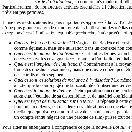
sur le droit d’auteur
, un nombre très modeste d’utilis
Particulièrement, de nombreuses activités essentielles à l’éducation a
n’étaient pas permises.
L’une des modifications les plus importantes apportées à la
Loi
l’an de
d’une plus grande marge de manœuvre dans l’utilisation des médias en cl
exceptions liées à l’utilisation équitable (recherche, étude privée, crit
Quel est le but de l’utilisation?
Il s’agit en fait de déterminer si
comme équitable, mais une utilisation dans un contexte non com
Quelle est la nature de l’utilisation
? En d’autres termes, à quelle
de ces copies, les enseignants contribuent à l’utilisation équita
Quelle est l’ampleur de l’utilisation?
Contrairement à la croyance
l’une des questions examinées, mais une œuvre entière peut être 
des extraits ou des segments.
Quelles sont les solutions de rechange à l’utilisation?
Le même ob
à noter que la cour a jugé que la possibilité d’utiliser une œuvr
Quelle est la nature de l’œuvre?
Cette question concerne peu les 
augmente l’étendue de sa disponibilité) et de matériel confidentie
Quel est l’effet de l’utilisation sur l’œuvre?
La réponse à cette qu
faire lire aux élèves, et considérer ces utilisations comme étant 
médiatique qui risque de nuire à sa valeur marchande a peu de c
un compte rendu négatif ou une parodie de film) puisse tout de
Pour aider les enseignants à comprendre ce que la nouvelle
Loi sur le