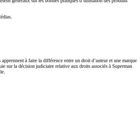
onseils généraux sur les bonnes pratiques d’utilisation des produits
Médias.
ls apprennent à faire la différence entre un droit d’auteur et une marque
e sur la décision judiciaire relative aux droits associés à Superman
le.