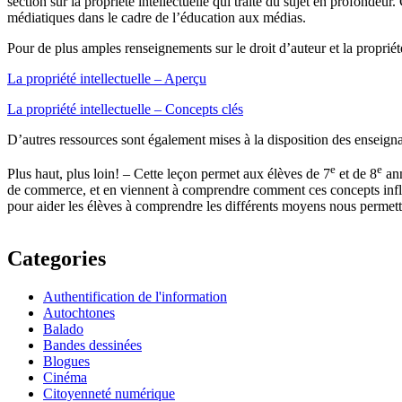
section sur la propriété intellectuelle qui traite du sujet en profondeu
médiatiques dans le cadre de l’éducation aux médias.
Pour de plus amples renseignements sur le droit d’auteur et la propriété
La propriété intellectuelle – Aperçu
La propriété intellectuelle – Concepts clés
D’autres ressources sont également mises à la disposition des enseignant
e
e
Plus haut, plus loin!
– Cette leçon permet aux élèves de 7
et de 8
ann
de commerce, et en viennent à comprendre comment ces concepts influen
pour aider les élèves à comprendre les différents moyens nous permettan
Categories
Authentification de l'information
Autochtones
Balado
Bandes dessinées
Blogues
Cinéma
Citoyenneté numérique