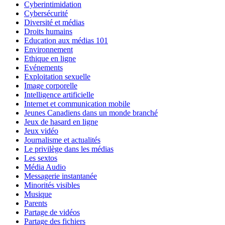
Cyberintimidation
Cybersécurité
Diversité et médias
Droits humains
Education aux médias 101
Environnement
Ethique en ligne
Evénements
Exploitation sexuelle
Image corporelle
Intelligence artificielle
Internet et communication mobile
Jeunes Canadiens dans un monde branché
Jeux de hasard en ligne
Jeux vidéo
Journalisme et actualités
Le privilège dans les médias
Les sextos
Média Audio
Messagerie instantanée
Minorités visibles
Musique
Parents
Partage de vidéos
Partage des fichiers