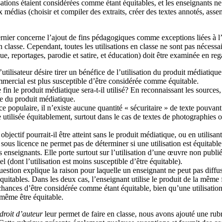
ations étaient considérées comme étant équitables, et les enseignants ne 
ux médias (choisir et compiler des extraits, créer des textes annotés, a
rnier concerne l’ajout de fins pédagogiques comme exceptions liées à l’u
asse. Cependant, toutes les utilisations en classe ne sont pas nécessair
ique, reportages, parodie et satire, et éducation) doit être examinée en re
 l’utilisateur désire tirer un bénéfice de l’utilisation du produit médiat
mercial est plus susceptible d’être considérée comme équitable.
 fin le produit médiatique sera-t-il utilisé? En reconnaissant les sources,
ble du produit médiatique.
 populaire, il n’existe aucune quantité « sécuritaire » de texte pouvant 
utilisée équitablement, surtout dans le cas de textes de photographies ou
jectif pourrait‑il être atteint sans le produit médiatique, ou en utilisant 
e sous licence ne permet pas de déterminer si une utilisation est équitabl
enseignants. Elle porte surtout sur l’utilisation d’une œuvre non publiée 
l (dont l’utilisation est moins susceptible d’être équitable).
estion explique la raison pour laquelle un enseignant ne peut pas diffuser
équitables. Dans les deux cas, l’enseignant utilise le produit de la même f
hances d’être considérée comme étant équitable, bien qu’une utilisation
 même être équitable.
 droit d’auteur
leur permet de faire en classe, nous avons ajouté une rub