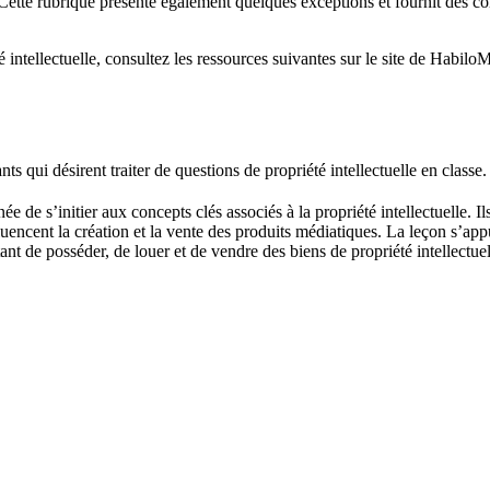
r. Cette rubrique présente également quelques exceptions et fournit des c
 intellectuelle, consultez les ressources suivantes sur le site de Habilo
s qui désirent traiter de questions de propriété intellectuelle en classe.
ée de s’initier aux concepts clés associés à la propriété intellectuelle. I
cent la création et la vente des produits médiatiques. La leçon s’appui
t de posséder, de louer et de vendre des biens de propriété intellectuel