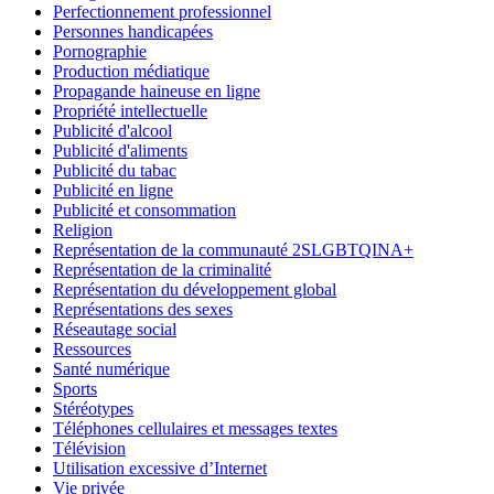
Perfectionnement professionnel
Personnes handicapées
Pornographie
Production médiatique
Propagande haineuse en ligne
Propriété intellectuelle
Publicité d'alcool
Publicité d'aliments
Publicité du tabac
Publicité en ligne
Publicité et consommation
Religion
Représentation de la communauté 2SLGBTQINA+
Représentation de la criminalité
Représentation du développement global
Représentations des sexes
Réseautage social
Ressources
Santé numérique
Sports
Stéréotypes
Téléphones cellulaires et messages textes
Télévision
Utilisation excessive d’Internet
Vie privée