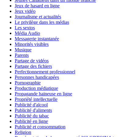
Jeunes Canadiens dans un monde branché
Jeux de hasard en ligne
Jeux vidéo
Journalisme et actualités
Le privilège dans les médias
Les sextos
Média Audio
Messagerie instantanée
Minorités visibles
Musique
Parents
Partage de vidéos
Partage des fichiers
Perfectionnement professionnel
Personnes handicapées
Pornographie
Production médiatique
Propagande haineuse en ligne
Propriété intellectuelle
Publicité d'alcool
Publicité d'aliments
Publicité du tabac
Publicité en ligne
Publicité et consommation
Religion