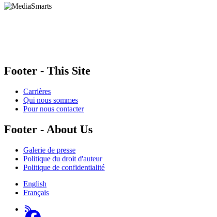
HabiloMédias est un organisme de bienfaisance enregistré non partisan, financé par les
gouvernements et des partenaires corporatifs pour soutenir le développement de recherches
originales et de contenus éducatifs. Nos bailleurs de fonds et partenaires n’influencent pas
nos activités, et nos ressources offrant des conseils sur des outils ou plateformes
numériques ne constituent en aucun cas une publicité.
Footer - This Site
Carrières
Qui nous sommes
Pour nous contacter
Footer - About Us
Galerie de presse
Politique du droit d'auteur
Politique de confidentialité
English
Français