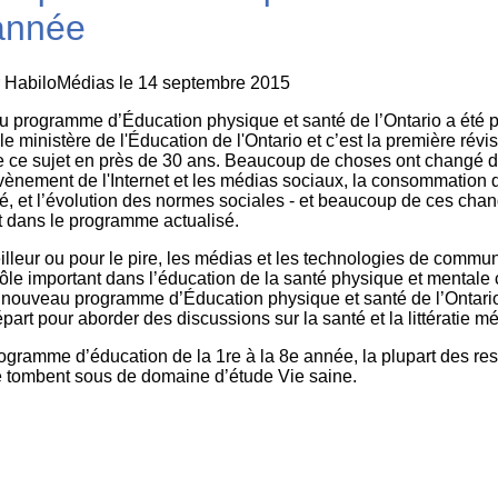
dans un
Éduca
année
monde
médi
branché
101
Littér
r
HabiloMédias
le 14 septembre 2015
numé
101
 programme d’Éducation physique et santé de l’Ontario a été p
e ministère de l'Éducation de l'Ontario et c’est la première révi
 ce sujet en près de 30 ans. Beaucoup de choses ont changé 
avènement de l'Internet et les médias sociaux, la consommation
, et l’évolution des normes sociales - et beaucoup de ces ch
nt dans le programme actualisé.
illeur ou pour le pire, les médias et les technologies de commu
rôle important dans l’éducation de la santé physique et mentale 
 nouveau programme d’Éducation physique et santé de l’Ontario
part pour aborder des discussions sur la santé et la littératie m
ogramme d’éducation de la 1re à la 8e année, la plupart des re
tie tombent sous de domaine d’étude Vie saine.