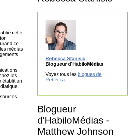
tion
as
atie
rique
ublié cette
sion
durand ce
 des médias
angements
Rebecca Stanisic
,
Blogueur d'HabiloMédias
nications
Voyez tous les
blogues de
chez les
Rebecca
.
 établit un
édiatique.
ssources
Blogueur
d'HabiloMédias -
Matthew Johnson