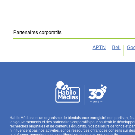
Partenaires corporatifs
APTN
Bell
Goo
HabiloMédias est un organisme de bienfaisance enregistré non partisan, fin
les gouvernements et des partenaires corporatifs pour soutenir le développ
recherches originales et de contenus éducatifs. Nos bailleurs de fonds et par
n’influencent pas nos activités, et nos ressources offrant des conseils sur des
plateformes numériques ne constituent en aucun cas une publicité.