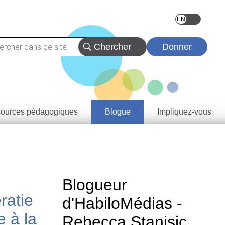
Donner
ources pédagogiques
Blogue
Impliquez-vous
vez
eçons
urces
tats
rentissage
rovince et
Blogueur
oire
ératie
e de
d'HabiloMédias -
tie
a
e à la
Rebecca Stanisic
rique