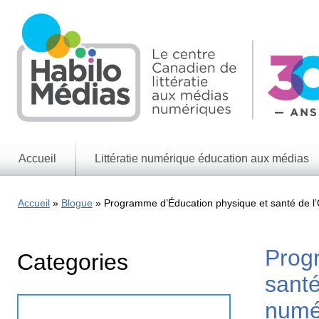
Skip
to
main
content
Accueil
Littératie numérique éducation aux médias
Informations
générales
Accueil
Blogue
Programme d’Éducation physique et santé de l’O
Enjeux
des
médias
Prog
Categories
Enjeux
numériques
santé
Jeux
numér
éducatifs