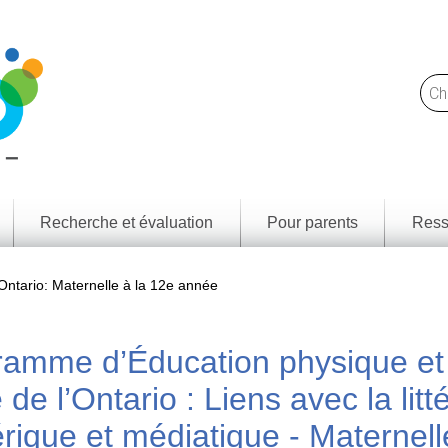
Recherche et évaluation
Pour parents
Ress
Trou
Notre
des l
approche
ntario: Maternelle à la 12e année
et
resso
Ce
que
Résul
nous
d'app
ramme d’Éducation physique et
faisons
par p
territ
Rapports
 de l’Ontario : Liens avec la litt
de
Cadr
recherche
littéra
médi
ique et médiatique - Maternell
Jeunes
numé
Canadiens