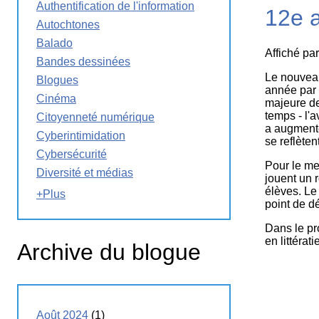
Authentification de l'information
12e 
La
Semaine
Autochtones
éducation
Balado
médias
Affiché pa
Bandes dessinées
Ateliers
Le nouveau
Blogues
année par l
Cinéma
majeure de
temps - l'
Citoyenneté numérique
a augmenté
Cyberintimidation
se reflète
Cybersécurité
Pour le me
Diversité et médias
jouent un 
élèves. Le
+Plus
point de dé
Dans le pr
en littéra
Archive du blogue
Août 2024
(1)