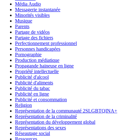
Média Audio
Messagerie instantanée
Minorités visibles
Musique
Parents
Partage de vidéos
Partage des fichiers
Perfectionnement professionnel
Personnes handicapées
Pornographie
Production médiatique
Propagande haineuse en ligne
Propriété intellectuelle
Publicité d'alcool
Publicité d'aliments
Publicité du tabac
Publicité en ligne
Publicité et consommation
Religion
Représentation de la communauté 2SLGBTQINA+
Représentation de la criminalité
Représentation du développement global
Représentations des sexes
Réseautage social
Ressources