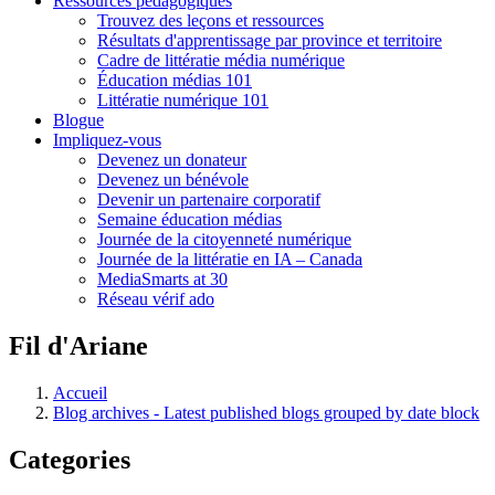
Ressources pédagogiques
Trouvez des leçons et ressources
Résultats d'apprentissage par province et territoire
Cadre de littératie média numérique
Éducation médias 101
Littératie numérique 101
Blogue
Impliquez-vous
Devenez un donateur
Devenez un bénévole
Devenir un partenaire corporatif
Semaine éducation médias
Journée de la citoyenneté numérique
Journée de la littératie en IA – Canada
MediaSmarts at 30
Réseau vérif ado
Fil d'Ariane
Accueil
Blog archives - Latest published blogs grouped by date block
Categories