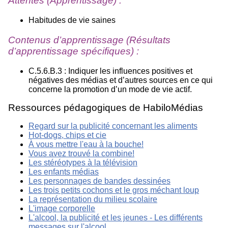
Attentes (Apprentissage) :
Habitudes de vie saines
Contenus d’apprentissage (Résultats
d’apprentissage spécifiques) :
C.5.6.B.3 : Indiquer les influences positives et
négatives des médias et d’autres sources en ce qui
concerne la promotion d’un mode de vie actif.
Ressources pédagogiques de HabiloMédias
Regard sur la publicité concernant les aliments
Hot-dogs, chips et cie
À vous mettre l'eau à la bouche!
Vous avez trouvé la combine!
Les stéréotypes à la télévision
Les enfants médias
Les personnages de bandes dessinées
Les trois petits cochons et le gros méchant loup
La représentation du milieu scolaire
L'image corporelle
L'alcool, la publicité et les jeunes - Les différents
messages sur l'alcool