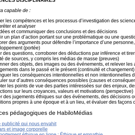
NCES DISCIPLINAIRES
dans un
Éduca
monde
médi
ra capable de :
branché
101
Littér
ser les compétences et les processus d’investigation des scienc
numé
préter et analyser
101
idées et communiquer des conclusions et des décisions
ir un plan d’action portant sur une problématique ou une questi
orer des arguments pour défendre l’importance d’une personne, 
loppement (portée)
 des questions, corroborer des déductions par inférence et tire
été de sources, y compris les médias de masse (preuves)
ner des objets, des images ou des événements, et relever les as
gements dans le passé et le présent (continuité et changement)
inguer les conséquences intentionnelles et non intentionnelles
uler sur d’autres conséquences possibles (causes et conséque
ter les points de vue des parties intéressées sur des enjeux, 
tions sur leurs croyances, valeurs et motivations (perspective)
er des jugements éthiques sur des événements, des décisions ou 
tions propres à une époque et à un lieu, et évaluer des façons 
ces pédagogiques de HabiloMédias
 publicité qui nous envahit
rs et image corporelle
ortement éthique en ligne : Éthique et empathie