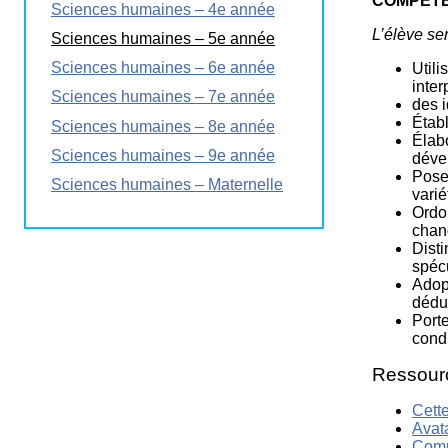
COMPÉTE
Sciences humaines – 4e année
La
Semaine
L’élève se
Sciences humaines – 5e année
éducation
médias
Sciences humaines – 6e année
Utili
inter
Sciences humaines – 7e année
Ateliers
des 
Établ
Sciences humaines – 8e année
Élab
Sciences humaines – 9e année
déve
Poser
Sciences humaines – Maternelle
vari
Ordon
chan
Dist
spéc
Adop
déduc
Port
condi
Ressour
Cette
Avata
Comp