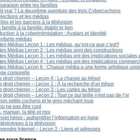
araison entre les familles
dit vrai ? La deuxième aventure des trois Cybercochons
lections et les médias
illes et les garçons à la télévision
 famille à la famille: établir le lien
duction à la cyberintimidation : Avatars et identité
enfants médias
tes Médias Leçon 1 : Les médias, qu’est-ce que c’est?
tes Médias Leçon 2 : Les médias sont des constructions
es Médias Leçon 3 : Les médias ont des implications sociales e
tes Médias Leçon 4 : Les médias ont des implications commerc
tes Médias Leçon 6 : Chaque média a une forme artistique uni
age corporelle
e droit chemin – Leçon 4 : La chasse au trésor
e droit chemin – Leçon 1 : À la recherche d'un trésor
e droit chemin – Leçon 3 : Les cartes au trésor
e droit chemin – Leçon 2 : Tout ce qui brille n'est pas de l'or
rois petits cochons et le gros méchant loup
ou ne pas être cool
, maman, la télé et moi
ojet héros : authentifier l’information en ligne
téréotypes à la télévision
rendre Internet – Leçon 2 : Liens et adresses
s sous licence