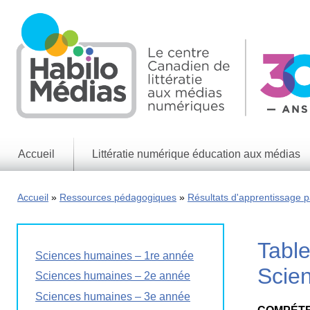
Skip
to
main
content
Accueil
Littératie numérique éducation aux médias
Informations
générales
Accueil
Ressources pédagogiques
Résultats d'apprentissage pa
Enjeux
des
médias
Table
Enjeux
Sciences humaines – 1re année
numériques
Scie
Sciences humaines – 2e année
Jeux
Sciences humaines – 3e année
éducatifs