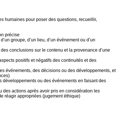
tion
as
atie
es humaines pour poser des questions, recueillir,
rique
on précise
d’un groupe, d’un lieu, d’un événement ou d’un
r des conclusions sur le contenu et la provenance d’une
pects positifs et négatifs des continuités et des
 des événements, des décisions ou des développements, et
nces)
des développements ou des événements en faisant des
des actions après avoir pris en considération les
de réagir appropriées (jugement éthique)