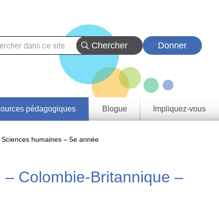
Donner
ources pédagogiques
Blogue
Impliquez-vous
vez
eçons
Sciences humaines – 5e année
urces
tats
rentissage
e – Colombie-Britannique –
rovince et
oire
e de
tie
a
rique