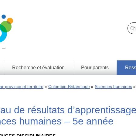
Recherche et évaluation
Pour parents
Ress
Trou
Notre
des l
approche
r province et territoire
Colombie-Britannique
Sciences humaines
et
resso
Ce
que
Résul
nous
d'app
au de résultats d’apprentissag
faisons
par p
territ
Rapports
nces humaines – 5e année
de
Cadr
recherche
littéra
médi
Jeunes
numé
Canadiens