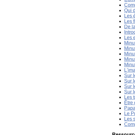
Comp
Qui 
Les é
Les f
De la
Intro
Les 
Minu
Minu
Minut
Minu
Minu
L'im
Sur l
Sur l
Sur l
Sur l
Les t
Être 
Papa
Le Pr
Les s
Comp
Ressource