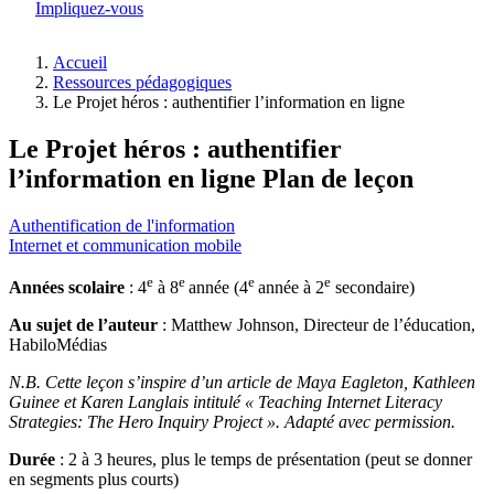
Impliquez-vous
Accueil
Ressources pédagogiques
Fil
Le Projet héros : authentifier l’information en ligne
d'Ariane
Le Projet héros : authentifier
l’information en ligne
Plan de leçon
Categories
Authentification de l'information
Internet et communication mobile
e
e
e
e
Années scolaire
: 4
à 8
année (4
année à 2
secondaire)
Au sujet de l’auteur
: Matthew Johnson, Directeur de l’éducation,
HabiloMédias
N.B. Cette leçon s’inspire d’un article de Maya Eagleton, Kathleen
Guinee et Karen Langlais intitulé « Teaching Internet Literacy
Strategies: The Hero Inquiry Project ». Adapté avec permission.
Durée
: 2 à 3 heures, plus le temps de présentation (peut se donner
en segments plus courts)