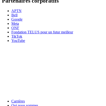
Partenaires corporatifs
APTN
Bell
Google
Meta
ONF
Fondation TELUS pour un futur meilleur
TikTok
YouTube
HabiloMédias est un organisme de bienfaisance enregistré non partisan, financé par les
gouvernements et des partenaires corporatifs pour soutenir le développement de recherches
originales et de contenus éducatifs. Nos bailleurs de fonds et partenaires n’influencent pas
nos activités, et nos ressources offrant des conseils sur des outils ou plateformes
numériques ne constituent en aucun cas une publicité.
Carrières
Qui nous sommes