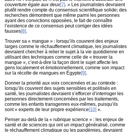
couverture égale aux deux
[7]
. »
Les journalistes devraient
plutôt rendre compte du consensus scientifique solide; des
recherches démontrent que même parmi les personnes
ayant des convictions opposées, le fait de connaître
l’existence de ce consensus peut corriger des idées
fausses
[8]
.
Trouver sa « mangue » : lorsqu’ils couvrent des enjeux
larges comme le réchauffement climatique, les journalistes
devraient chercher à relier le sujet à la vie quotidienne en
utilisant des techniques comme celle de « trouver la
mangue », c’est-à-dire la façon dont le sujet affecte les
gens localement et émotionnellement, comme son impact
sur la récolte de mangues en Égypte
[9]
.
Donner la priorité aux voix concernées et au contexte :
lorsqu’ils couvrent des sujets sensibles et politisés en
santé, les journalistes devraient s’efforcer d’interroger les
personnes directement concernées par les traitements,
comme les enfants transgenres eux-mêmes, puisqu’ils
sont « experts de leur propre expérience
[10]
».
Penser au-delà de la « rubrique science » : les enjeux de
santé et de sciences qui ont un impact généralisé, comme
le réchauffement climatique ou les pandémies, devraient