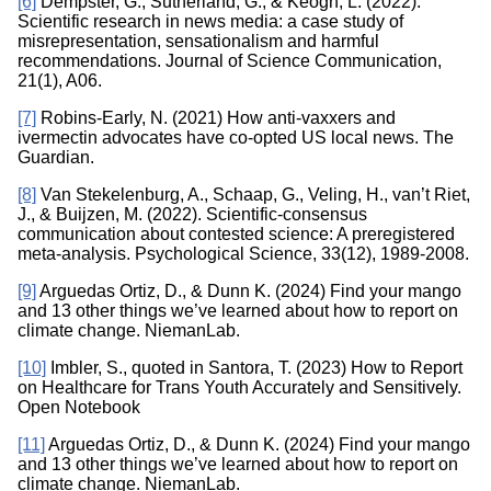
[6]
Dempster, G., Sutherland, G., & Keogh, L. (2022).
Scientific research in news media: a case study of
misrepresentation, sensationalism and harmful
recommendations. Journal of Science Communication,
21(1), A06.
[7]
Robins-Early, N. (2021) How anti-vaxxers and
ivermectin advocates have co-opted US local news. The
Guardian.
[8]
Van Stekelenburg, A., Schaap, G., Veling, H., van’t Riet,
J., & Buijzen, M. (2022). Scientific-consensus
communication about contested science: A preregistered
meta-analysis. Psychological Science, 33(12), 1989-2008.
[9]
Arguedas Ortiz, D., & Dunn K. (2024) Find your mango
and 13 other things we’ve learned about how to report on
climate change. NiemanLab.
[10]
Imbler, S., quoted in Santora, T. (2023) How to Report
on Healthcare for Trans Youth Accurately and Sensitively.
Open Notebook
[11]
Arguedas Ortiz, D., & Dunn K. (2024) Find your mango
and 13 other things we’ve learned about how to report on
climate change. NiemanLab.