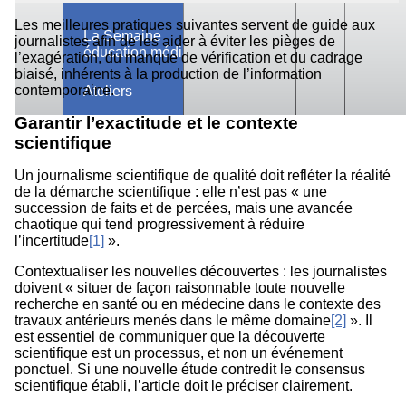
Les meilleures pratiques suivantes servent de guide aux
La Semaine
journalistes afin de les aider à éviter les pièges de
éducation médias
l’exagération, du manque de vérification et du cadrage
biaisé, inhérents à la production de l’information
contemporaine.
Ateliers
Garantir l’exactitude et le contexte
scientifique
Un journalisme scientifique de qualité doit refléter la réalité
de la démarche scientifique : elle n’est pas « une
succession de faits et de percées, mais une avancée
chaotique qui tend progressivement à réduire
l’incertitude
[1]
».
Contextualiser les nouvelles découvertes : les journalistes
doivent « situer de façon raisonnable toute nouvelle
recherche en santé ou en médecine dans le contexte des
travaux antérieurs menés dans le même domaine
[2]
». Il
est essentiel de communiquer que la découverte
scientifique est un processus, et non un événement
ponctuel. Si une nouvelle étude contredit le consensus
scientifique établi, l’article doit le préciser clairement.