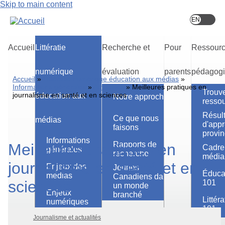
Skip to main content
Accueil
Littératie
Recherche et
Pour
Ressour
numérique
évaluation
parents
pédagog
Accueil
Littératie numérique éducation aux médias
Informations générales
Actualités
Meilleures pratiques en
Trouve
journalisme en santé et en sciences
éducation aux
Notre approche
resso
Résult
Ce que nous
médias
d'appr
faisons
provinc
Informations
Rapports de
Meilleures pratiques en
Cadre 
générales
recherche
média
journalisme en santé et en
Enjeux des
Jeunes
Éduca
médias
Canadiens dans
sciences
101
un monde
Enjeux
branché
Littér
numériques
101
Journalisme et actualités
Jeux éducatifs