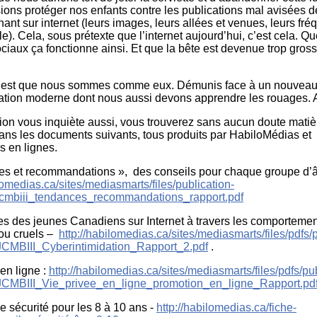
ions protéger nos enfants contre les publications mal avisées 
ant sur internet (leurs images, leurs allées et venues, leurs fré
). Cela, sous prétexte que l’internet aujourd’hui, c’est cela. Qu
ciaux ça fonctionne ainsi. Et que la bête est devenue trop gros
 c’est que nous sommes comme eux. Démunis face à un nouvea
tion moderne dont nous aussi devons apprendre les rouages. 
tion vous inquiète aussi, vous trouverez sans aucun doute matiè
dans les documents suivants, tous produits par HabiloMédias et
s en lignes.
es et recommandations », des conseils pour chaque groupe d’
lomedias.ca/sites/mediasmarts/files/publication-
l/jcmbiii_tendances_recommandations_rapport.pdf
s des jeunes Canadiens sur Internet à travers les comporteme
ou cruels –
http://habilomedias.ca/sites/mediasmarts/files/pdfs/
l/JCMBIII_Cyberintimidation_Rapport_2.pdf
.
en ligne :
http://habilomedias.ca/sites/mediasmarts/files/pdfs/pub
l/JCMBIII_Vie_privee_en_ligne_promotion_en_ligne_Rapport.pd
e sécurité pour les 8 à 10 ans -
http://habilomedias.ca/fiche-