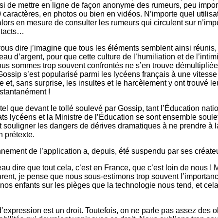
si de mettre en ligne de façon anonyme des rumeurs, peu impor
0 caractères, en photos ou bien en vidéos. N’importe quel utilisa
lors en mesure de consulter les rumeurs qui circulent sur n’imp
ntacts…
 vous dire j’imagine que tous les éléments semblent ainsi réuni
eau d’argent, pour que cette culture de l’humiliation et de l’intim
ous sommes trop souvent confrontés ne s’en trouve démultipliée
 Gossip s’est popularisé parmi les lycéens français à une vitesse
 et, sans surprise, les insultes et le harcèlement y ont trouvé le
stantanément !
tel que devant le tollé soulevé par Gossip, tant l’Éducation nat
ats lycéens et la Ministre de l’Éducation se sont ensemble soul
souligner les dangers de dérives dramatiques à ne prendre à l
 prétexte.
nnement de l’application a, depuis, été suspendu par ses créate
au dire que tout cela, c’est en France, que c’est loin de nous ! 
arent, je pense que nous sous-estimons trop souvent l’importan
nos enfants sur les pièges que la technologie nous tend, et cela
d’expression est un droit. Toutefois, on ne parle pas assez des o