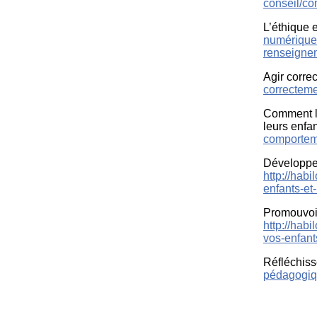
conseil/co
L’éthique 
numérique-
renseigne
Agir corre
correctem
Comment l
leurs enfan
comporteme
Développer
http://hab
enfants-et
Promouvoir
http://hab
vos-enfant
Réfléchiss
pédagogiqu