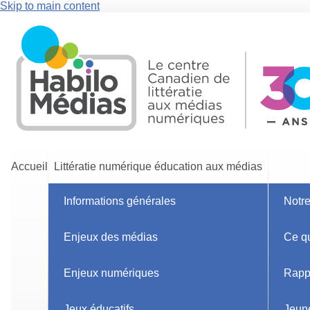
Skip to main content
Accueil
Littératie numérique éducation aux médias
Informations générales
Notr
Accueil
Blogue
Les médias sociaux ou la bête aux mille têtes
Enjeux des médias
Ce q
Les m
Categories
Enjeux numériques
Rapp
têtes
Jeux éducatifs
Jeun