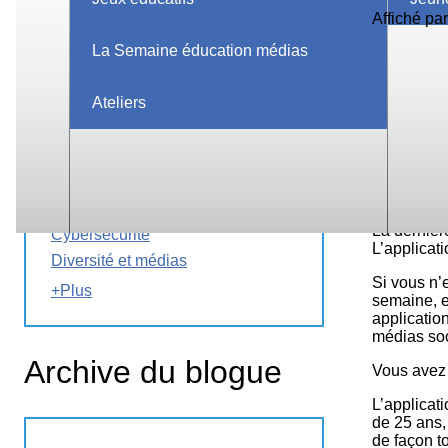
Affiché pa
Authentification de l'information
La Semaine éducation médias
Autochtones
Balado
Ateliers
Bandes dessinées
Blogues
Cinéma
euphémism
contre les
Citoyenneté numérique
mondial.
Cyberintimidation
La dernièr
Cybersécurité
L’applicat
Diversité et médias
Si vous n’e
+Plus
semaine, en
applicatio
médias so
Archive du blogue
Vous avez 
L’applicat
de 25 ans,
de façon 