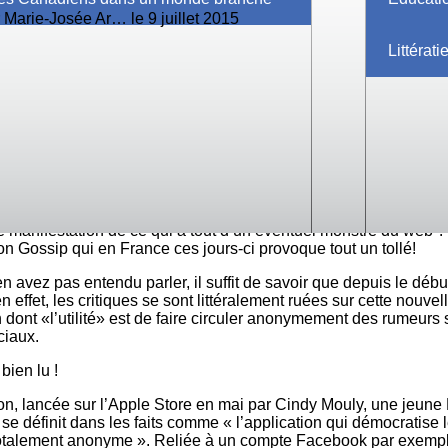
r
Marie-Josée Ar…
le 9 juillet 2015
Littérat
Ah Internet ! Tant les adultes que les jeunes, je pense, on
beaucoup à apprendre sur le sujet tant 2015 et les proch
années risquent de voir de plus en plus de nouvelles port
question de la sécurité! Les fraudes, le vol d’identité et l
intimidation venant en tête de liste des préoccupations d
quel parent ! Aujourd’hui en effet, c’est vraiment devenu 
e que de prétendre que personne ne semble complètement i
 dérives de cette bête à mille têtes que semble devenu l’immen
e manifestation de ce qui a tout d’un éventuel monstre du web ?
ion Gossip qui en France ces jours-ci provoque tout un tollé!
n avez pas entendu parler, il suffit de savoir que depuis le débu
 effet, les critiques se sont littéralement ruées sur cette nouvel
n dont «l’utilité» est de faire circuler anonymement des rumeurs 
ciaux.
bien lu !
ion, lancée sur l’Apple Store en mai par Cindy Mouly, une jeune
 se définit dans les faits comme « l’application qui démocratise 
totalement anonyme ». Reliée à un compte Facebook par exemp