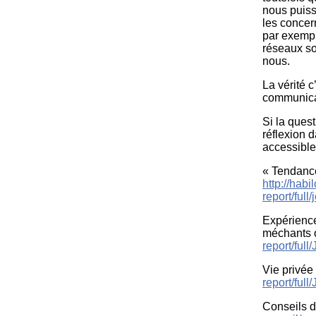
nous puiss
les concern
par exemple
réseaux so
nous.
La vérité
communica
Si la ques
réflexion 
accessible
« Tendanc
http://habi
report/ful
Expérience
méchants 
report/ful
Vie privée 
report/ful
Conseils d