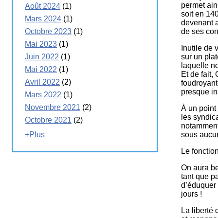
permet ain
Août 2024
(1)
soit en 14
Mars 2024
(1)
devenant a
de ses co
Octobre 2023
(1)
Mai 2023
(1)
Inutile de
sur un plat
Juin 2022
(1)
laquelle n
Mai 2022
(1)
Et de fait,
Avril 2022
(2)
foudroyante
presque in
Mars 2022
(1)
Novembre 2021
(2)
À un point 
les syndic
Octobre 2021
(2)
notamment 
sous aucun
+Plus
Le fonctio
On aura be
tant que p
d’éduquer 
jours !
La liberté 