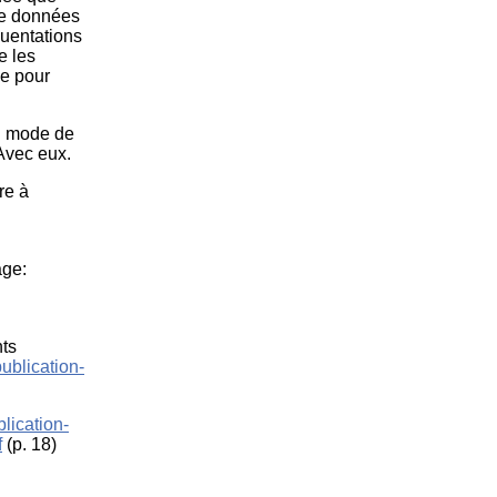
de données
quentations
e les
se pour
u mode de
Avec eux.
re à
âge:
nts
publication-
lication-
f
(p. 18)