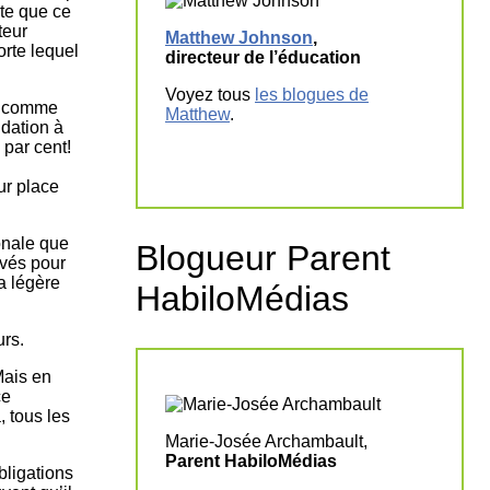
te que ce
teur
Matthew Johnson
,
orte lequel
directeur de l’éducation
Voyez tous
les blogues de
s, comme
Matthew
.
idation à
 par cent!
ur place
ionale que
Blogueur Parent
evés pour
a légère
HabiloMédias
urs.
Mais en
ce
, tous les
Marie-Josée Archambault,
Parent HabiloMédias
bligations