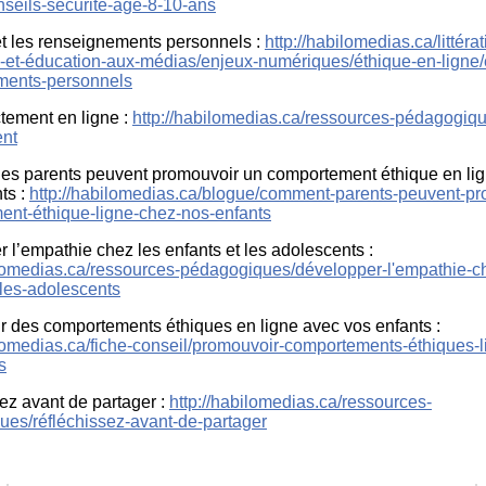
nseils-sécurité-âge-8-10-ans
et les renseignements personnels :
http://habilomedias.ca/littérat
et-éducation-aux-médias/enjeux-numériques/éthique-en-ligne/é
ments-personnels
ctement en ligne :
http://habilomedias.ca/ressources-pédagogiqu
ent
es parents peuvent promouvoir un comportement éthique en li
ts :
http://habilomedias.ca/blogue/comment-parents-peuvent-pr
nt-éthique-ligne-chez-nos-enfants
 l’empathie chez les enfants et les adolescents :
ilomedias.ca/ressources-pédagogiques/développer-l'empathie-c
-les-adolescents
 des comportements éthiques en ligne avec vos enfants :
ilomedias.ca/fiche-conseil/promouvoir-comportements-éthiques-
s
ez avant de partager :
http://habilomedias.ca/ressources-
es/réfléchissez-avant-de-partager