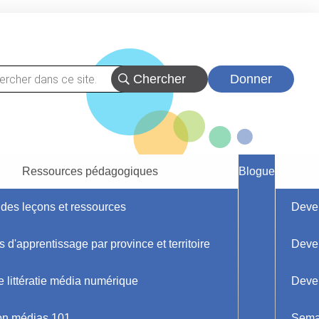
Donner
Ressources pédagogiques
Blogue
des leçons et ressources
Deve
s d'apprentissage par province et territoire
Deve
ille
Blogueur
 littératie média numérique
Deven
d'HabiloMédias -
on médias 101
Sema