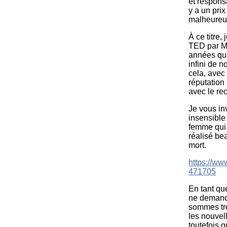
et responsa
y a un pri
malheureuse
À ce titre
TED par Mo
années qua
infini de n
cela, avec 
réputation
avec le rec
Je vous inv
insensible
femme qui 
réalisé bea
mort.
https://w
471705
En tant qu
ne demande
sommes tro
les nouvel
toutefois q