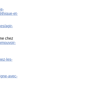
ie-
thique-et-
es/agir-
gne chez
omouvoir-
hez-les-
ligne-avec-