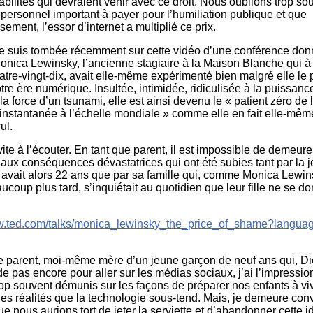
bilités qui devraient venir avec ce droit. Nous oublions trop sou
x personnel important à payer pour l’humiliation publique et que
ment, l’essor d’internet a multiplié ce prix.
, je suis tombée récemment sur cette vidéo d’une conférence don
nica Lewinsky, l’ancienne stagiaire à la Maison Blanche qui à 
tre-vingt-dix, avait elle-même expérimenté bien malgré elle le 
otre ère numérique. Insultée, intimidée, ridiculisée à la puissance
la force d’un tsunami, elle est ainsi devenu le « patient zéro de 
 instantanée à l’échelle mondiale » comme elle en fait elle-mêm
ul.
ite à l’écouter. En tant que parent, il est impossible de demeure
 aux conséquences dévastatrices qui ont été subies tant par la 
avait alors 22 ans que par sa famille qui, comme Monica Lewins
ucoup plus tard, s’inquiétait au quotidien que leur fille ne se d
ww.ted.com/talks/monica_lewinsky_the_price_of_shame?languag
e parent, moi-même mère d’un jeune garçon de neuf ans qui, Di
 pas encore pour aller sur les médias sociaux, j’ai l’impressi
p souvent démunis sur les façons de préparer nos enfants à vi
les réalités que la technologie sous-tend. Mais, je demeure co
ue nous aurions tort de jeter la serviette et d’abandonner cette 