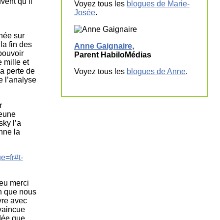
vent qu’il
Voyez tous les
blogues de Marie-
Josée
.
née sur
la fin des
Anne Gaignaire
,
pouvoir
Parent HabiloMédias
 mille et
la perte de
Voyez tous les
blogues de Anne
.
e l’analyse
r
jeune
ky l’a
onne la
e=fr#t-
eu merci
on que nous
vre avec
nvaincue
idée que