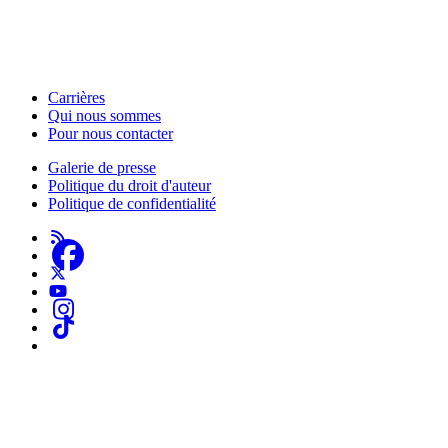
HabiloMédias est un organisme de bienfaisance enregistré non partisan, financé par les
gouvernements et des partenaires corporatifs pour soutenir le développement de recherches
originales et de contenus éducatifs. Nos bailleurs de fonds et partenaires n’influencent pas
nos activités, et nos ressources offrant des conseils sur des outils ou plateformes
numériques ne constituent en aucun cas une publicité.
Carrières
Qui nous sommes
Footer
Pour nous contacter
-
Galerie de presse
This
Politique du droit d'auteur
Footer
Site
Politique de confidentialité
-
About
Us