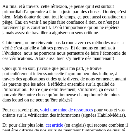
Au final et à travers cette réflexion, je pense qu’il est surtout
primordial d’apprendre à faire la juste part des choses. Douter, c’est
bien. Mais douter de tout, tout le temps, ça peut aussi constituer un
piège. Car, en venir à ne plus faire confiance à rien, ce n’est pas
forcément plus constructif. D’où l’importance qu’on ne répètera
jamais assez de travailler à aiguiser son sens critique.
Clairement, on ne réinvente pas la roue avec ces méthodes mais la
vérité c’est qu’elle a fait ses preuves. Et de moins en moins, à
l’évidence, nous ne pourrons nous permettre de faire l’économie de
ces vérifications. Alors aussi bien s’y mettre dès maintenant!
Quoi qu’il en soit, j’avoue que pour ma part, je trouve
particulièrement intéressante cette façon un peu plus ludique, à
travers des applications et des quiz divers, de nous emmener, autant
les parents que les ados, à réfléchir ensemble sur la qualité de
l’information. Parce que définitivement, s’informer, ça devrait
pouvoir être autre chose qu’un immense champ bourré de mines
dans lequel on ne peut qu’être piégés?
Pour en savoir plus,
voici une mine de ressources
pour vous et vos
enfants sur la vérification des informations (signées HabiloMédias).
Et, pour aller plus loin,
cet article
(en anglais) qui raconte combien il
peut être difficile de nos jours de maintenir l’information de qualité