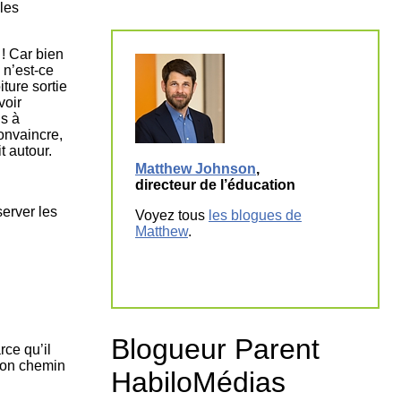
 les
 ! Car bien
 n’est-ce
ture sortie
voir
is à
onvaincre,
t autour.
Matthew Johnson
,
directeur de l’éducation
server les
Voyez tous
les blogues de
Matthew
.
Blogueur Parent
rce qu’il
 son chemin
HabiloMédias