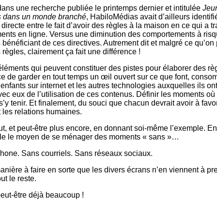
 dans une recherche publiée le printemps dernier et intitulée
Jeu
 dans un monde branché
, HabiloMédias avait d’ailleurs identif
 directe entre le fait d’avoir des règles à la maison en ce qui a tr
nts en ligne. Versus une diminution des comportements à ris
 bénéficiant de ces directives. Autrement dit et malgré ce qu’on 
 règles, clairement ça fait une différence !
éléments qui peuvent constituer des pistes pour élaborer des rè
ce de garder en tout temps un œil ouvert sur ce que font, conso
enfants sur internet et les autres technologies auxquelles ils on
vec eux de l’utilisation de ces contenus. Définir les moments où
 s’y tenir. Et finalement, du souci que chacun devrait avoir à favor
 les relations humaines.
ut, et peut-être plus encore, en donnant soi-même l’exemple. En
le le moyen de se ménager des moments « sans »…
hone. Sans courriels. Sans réseaux sociaux.
anière à faire en sorte que les divers écrans n’en viennent à pr
ut le reste.
peut-être déjà beaucoup !