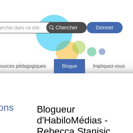
Donner
ources pédagogiques
Blogue
Impliquez-vous
vez
eçons
urces
tats
rentissage
ions
rovince et
Blogueur
oire
e de
d'HabiloMédias -
tie
a
Rebecca Stanisic
rique