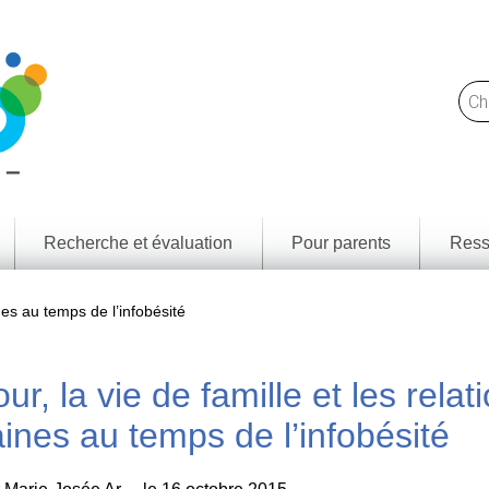
Recherche et évaluation
Pour parents
Ress
Trou
Notre
des l
approche
nes au temps de l’infobésité
et
resso
Ce
que
Résul
nous
d'app
ur, la vie de famille et les relat
faisons
par p
territ
Rapports
nes au temps de l’infobésité
de
Cadr
recherche
littéra
médi
Jeunes
numé
Canadiens