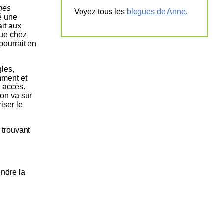
nes
Voyez tous les
blogues de Anne
.
ié une
ait aux
que chez
pourrait en
gles,
mment et
t accès.
 on va sur
iser le
 trouvant
endre la