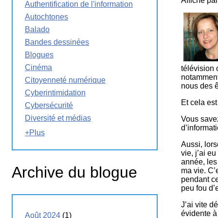
Affiché pa
Authentification de l'information
La
Semaine
Autochtones
éducation
Balado
médias
Bandes dessinées
Ateliers
Blogues
Cinéma
télévision 
notamment 
Citoyenneté numérique
nous des ê
Cyberintimidation
Et cela est
Cybersécurité
Diversité et médias
Vous savez
d’informati
+Plus
Aussi, lor
vie, j’ai e
année, les
Archive du blogue
ma vie. C’
pendant ce
peu fou d’
J’ai vite 
évidente à 
Août 2024
(1)