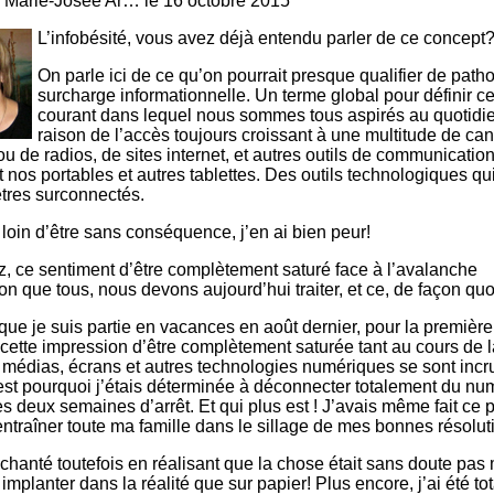
r
Marie-Josée Ar…
le 16 octobre 2015
dans un
Éduca
monde
médi
L’infobésité, vous avez déjà entendu parler de ce concept
branché
101
Littér
On parle ici de ce qu’on pourrait presque qualifier de path
numé
surcharge informationnelle. Un terme global pour définir c
101
courant dans lequel nous sommes tous aspirés au quotidi
raison de l’accès toujours croissant à une multitude de ca
ou de radios, de sites internet, et autres outils de communicatio
nos portables et autres tablettes. Des outils technologiques qui
tres surconnectés.
 loin d’être sans conséquence, j’en ai bien peur!
, ce sentiment d’être complètement saturé face à l’avalanche
on que tous, nous devons aujourd’hui traiter, et ce, de façon quo
sque je suis partie en vacances en août dernier, pour la première
u cette impression d’être complètement saturée tant au cours de 
 médias, écrans et autres technologies numériques se sont incr
est pourquoi j’étais déterminée à déconnecter totalement du nu
s deux semaines d’arrêt. Et qui plus est ! J’avais même fait ce p
entraîner toute ma famille dans le sillage de mes bonnes résolu
déchanté toutefois en réalisant que la chose était sans doute pas
implanter dans la réalité que sur papier! Plus encore, j’ai été t