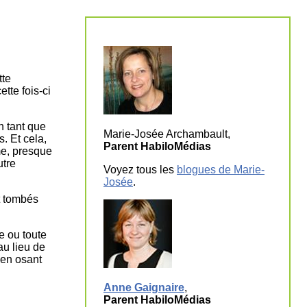
tte
tte fois-ci
 tant que
Marie-Josée Archambault,
s. Et cela,
Parent HabiloMédias
me, presque
utre
Voyez tous les
blogues de Marie-
Josée
.
t tombés
e ou toute
au lieu de
 en osant
Anne Gaignaire
,
Parent HabiloMédias