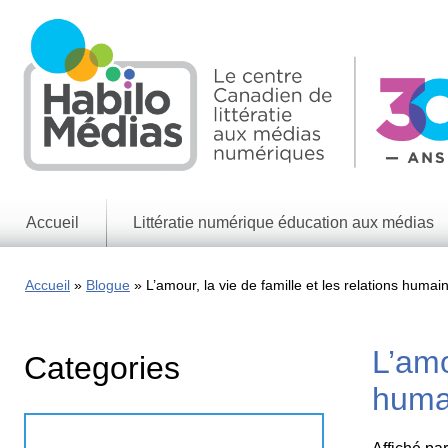
Skip
to
main
content
Accueil
Littératie numérique éducation aux médias
Informations
générales
Accueil
Blogue
L’amour, la vie de famille et les relations humai
Enjeux
des
médias
L’amo
Categories
Enjeux
numériques
humai
Jeux
éducatifs