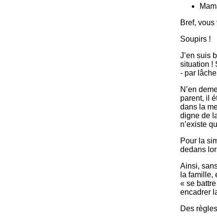
Mama
Bref, vous
Soupirs !
J’en suis
situation 
- par lâche
N’en deme
parent, il 
dans la me
digne de la
n’existe qu
Pour la si
dedans lors
Ainsi, sans
la famille,
« se battr
encadrer l
Des règles