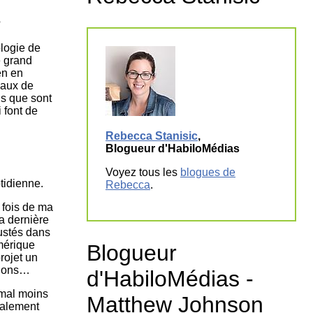
tion
as
?
atie
ologie de
rique
e grand
en en
naux de
ns que sont
 font de
Rebecca Stanisic
,
Blogueur d'HabiloMédias
Voyez tous les
blogues de
tidienne.
Rebecca
.
 fois de ma
la dernière
ustés dans
mérique
Blogueur
rojet un
tions…
d'HabiloMédias -
 mal moins
Matthew Johnson
otalement