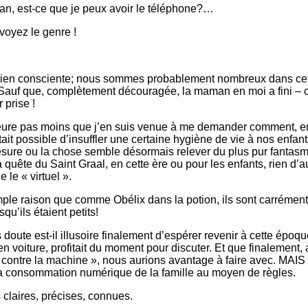
n, est-ce que je peux avoir le téléphone?…
 voyez le genre !
 bien consciente; nous sommes probablement nombreux dans ce
! Sauf que, complètement découragée, la maman en moi a fini – ce
r prise !
ure pas moins que j’en suis venue à me demander comment, en
était possible d’insuffler une certaine hygiène de vie à nos enfant
sure ou la chose semble désormais relever du plus pur fantas
 quête du Saint Graal, en cette ère ou pour les enfants, rien d’a
e le « virtuel ».
mple raison que comme Obélix dans la potion, ils sont carrémen
qu’ils étaient petits!
 doute est-il illusoire finalement d’espérer revenir à cette époqu
 en voiture, profitait du moment pour discuter. Et que finalement, 
e contre la machine », nous aurions avantage à faire avec. MAIS
a consommation numérique de la famille au moyen de règles.
 claires, précises, connues.