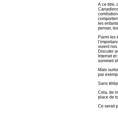
À ce titre,
Canadiens
corrélation
comporteme
les enfants
penser, les
Parmi les 
l’importan
voient nos 
Discuter a
Internet et
sommeil et
Mais surto
par exemp
Sans télép
Cela, de m
place de to
Ce serait 