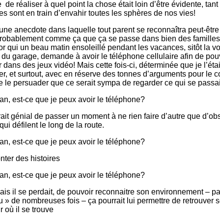
de réaliser à quel point la chose était loin d’être évidente, tant
es sont en train d’envahir toutes les sphères de nos vies!
: une anecdote dans laquelle tout parent se reconnaîtra peut-être
 probablement comme ça que ça se passe dans bien des familles
r qui un beau matin ensoleillé pendant les vacances, sitôt la voi
e du garage, demande à avoir le téléphone cellulaire afin de pou
 dans des jeux vidéo! Mais cette fois-ci, déterminée que je l’éta
r, et surtout, avec en réserve des tonnes d’arguments pour le c
 de le persuader que ce serait sympa de regarder ce qui se passai
n, est-ce que je peux avoir le téléphone?
ait génial de passer un moment à ne rien faire d’autre que d’ob
i défilent le long de la route.
n, est-ce que je peux avoir le téléphone?
nter des histoires
n, est-ce que je peux avoir le téléphone?
ais il se perdait, de pouvoir reconnaitre son environnement – pa
 vu » de nombreuses fois – ça pourrait lui permettre de retrouver
r où il se trouve