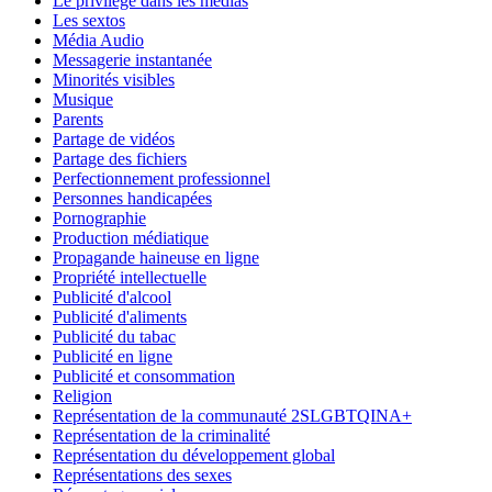
Le privilège dans les médias
Les sextos
Média Audio
Messagerie instantanée
Minorités visibles
Musique
Parents
Partage de vidéos
Partage des fichiers
Perfectionnement professionnel
Personnes handicapées
Pornographie
Production médiatique
Propagande haineuse en ligne
Propriété intellectuelle
Publicité d'alcool
Publicité d'aliments
Publicité du tabac
Publicité en ligne
Publicité et consommation
Religion
Représentation de la communauté 2SLGBTQINA+
Représentation de la criminalité
Représentation du développement global
Représentations des sexes