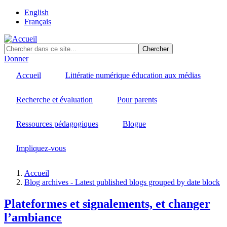
Skip
English
to
Français
main
content
Donner
Accueil
Littératie numérique éducation aux médias
Recherche et évaluation
Pour parents
Ressources pédagogiques
Blogue
Impliquez-vous
Accueil
Blog archives - Latest published blogs grouped by date block
Fil
d'Ariane
Plateformes et signalements, et changer
l’ambiance