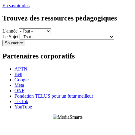
En savoir plus
Trouvez des ressources pédagogiques
L'année
Le Sujet
Partenaires corporatifs
APTN
Bell
Google
Meta
ONF
Fondation TELUS pour un futur meilleur
TikTok
YouTube
HabiloMédias est un organisme de bienfaisance enregistré non partisan, financé par les
gouvernements et des partenaires corporatifs pour soutenir le développement de recherches