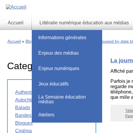
Skip
to
main
content
Accueil
Littératie numérique éducation aux médias
Informations générales
Accueil
Blog archives - Latest published blogs grouped by date b
Enjeux des médias
La journ
Categories
Enjeux numériques
Affiché pa
Parfois je
Jeux éducatifs
regarde mo
téléphone, 
Authentification de l'information
La Semaine éducation
que mille 
Autochtones
médias
Balado
Télé
Ateliers
Bandes dessinées
Pare
Blogues
Cinéma