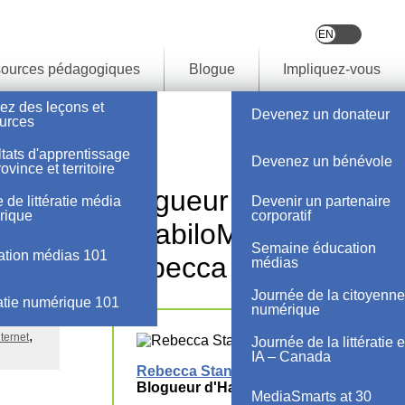
ources pédagogiques
Blogue
Impliquez-vous
ez des leçons et
Devenez un donateur
urces
tats d'apprentissage
Devenez un bénévole
ovince et territoire
Blogueur
 de littératie média
Devenir un partenaire
rique
corporatif
d'HabiloMédias -
orsque je
Semaine éducation
tion médias 101
Rebecca Stanisic
médias
 son
impression
Journée de la citoyenne
ratie numérique 101
numérique
nternet
Journée de la littératie 
IA – Canada
Rebecca Stanisic
,
Blogueur d'HabiloMédias
MediaSmarts at 30