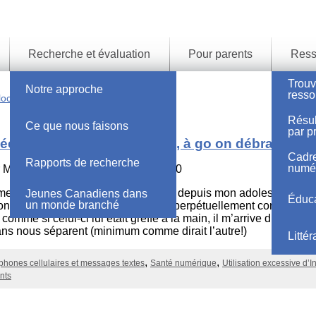
Recherche et évaluation
Pour parents
Ress
Trouv
Notre approche
resso
lock
Résul
Ce que nous faisons
par pr
ée mondiale sans cellulaire, à go on débranche
Cadre
Rapports de recherche
numé
r
Marie-Josée Ar…
le 30 janvier 2020
 me dis que le monde a bien changé depuis mon adolescence. L
Jeunes Canadiens dans
Éduca
un monde branché
n ado, aujourd’hui âgé de 13 ans, perpétuellement connecté à
comme si celui-ci lui était greffé à la main, il m’arrive d’avoir l’
ans nous séparent (minimum comme dirait l’autre!)
Litté
phones cellulaires et messages textes
Santé numérique
Utilisation excessive d’I
nts