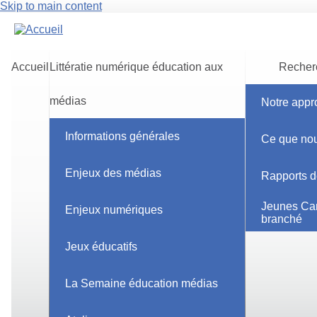
Skip to main content
Accueil
Littératie numérique éducation aux
Recherc
médias
Notre appr
Accueil
Informations générales
Ce que nou
Journalisme et actualités
Enjeux des médias
Rapports d
Ressources pour parents - a
Jeunes Ca
Enjeux numériques
branché
Jeux éducatifs
Ressources pour les enseign
La Semaine éducation médias