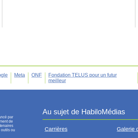
gle
Meta
ONF
Fondation TELUS pour un futur
meilleur
ancé par
ement de
tenaires
Carrières
Galerie 
 outils ou