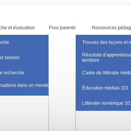
he et évaluation
Pour parents
Ressources pédag
oche
Trouvez des leçons et 
Résultats d'apprentissa
s faisons
territoire
e recherche
Cadre de littératie méd
ctualités
nadiens dans un monde
Éducation médias 101
Littératie numérique 10
ants - actualités