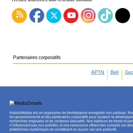
Partenaires corporatifs
APTN
Bell
Goo
HabiloMédias est un organisme de bienfaisance enregistré non partisan, fin
les gouvernements et des partenaires corporatifs pour soutenir le développ
recherches originales et de contenus éducatifs. Nos bailleurs de fonds et par
n’influencent pas nos activités, et nos ressources offrant des conseils sur des
plateformes numériques ne constituent en aucun cas une publicité.