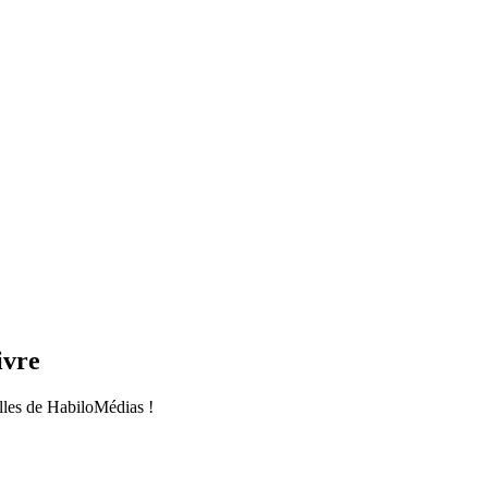
ivre
les de HabiloMédias !