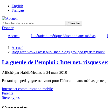
Skip
English
to
Français
main
content
Donner
Accueil
Littératie numérique éducation aux médias
Accueil
Blog archives - Latest published blogs grouped by date block
Fil
d'Ariane
La gueule de l'emploi : Internet, risques s
Affiché par
HabiloMédias
le 24 mars 2010
En tant que pédagogue oeuvrant pour l'éducation aux médias, je ne peux 
Internet et communication mobile
Parents
Stéréotypes
Categories