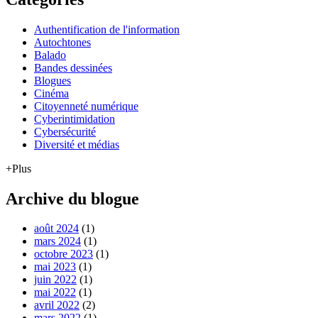
Authentification de l'information
Autochtones
Balado
Bandes dessinées
Blogues
Cinéma
Citoyenneté numérique
Cyberintimidation
Cybersécurité
Diversité et médias
+Plus
Archive du blogue
août 2024
(1)
mars 2024
(1)
octobre 2023
(1)
mai 2023
(1)
juin 2022
(1)
mai 2022
(1)
avril 2022
(2)
mars 2022
(1)