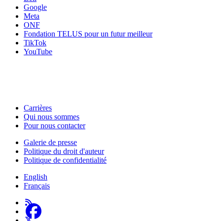
Google
Meta
ONF
Fondation TELUS pour un futur meilleur
TikTok
YouTube
HabiloMédias est un organisme de bienfaisance enregistré non partisan, financé par les gouver
activités, et nos ressources offrant des conseils sur des outils ou plateformes numériques ne c
Carrières
Qui nous sommes
Footer
Pour nous contacter
-
Galerie de presse
This
Politique du droit d'auteur
Footer
Site
Politique de confidentialité
-
English
About
Français
Us