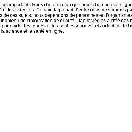
dans un
Éduca
lus importants types d'information que nous cherchons en ligne
monde
médi
té et les sciences. Comme la plupart d’entre nous ne sommes p
branché
101
es de ces sujets, nous dépendons de personnes et d’organismes
Littér
ur obtenir de l’information de qualité. HabiloMédias a créé des 
numé
pour aider les jeunes et les adultes à trouver et à identifier le
101
 la science et la santé en ligne.