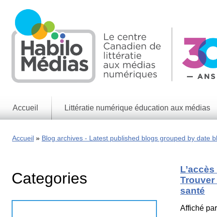
Skip
to
main
content
Accueil
Littératie numérique éducation aux médias
Informations
générales
Accueil
Blog archives - Latest published blogs grouped by date b
Enjeux
des
médias
L’accès 
Categories
Enjeux
Trouver 
numériques
santé
Jeux
Affiché pa
éducatifs