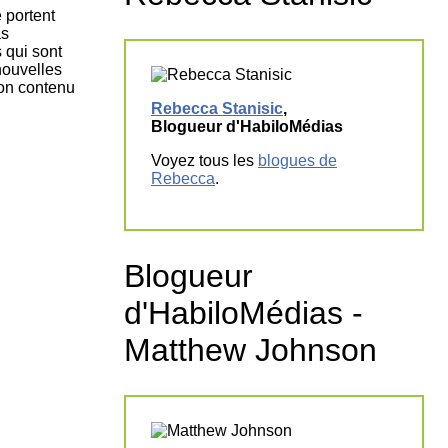
tion
 portent
as
as
 qui sont
atie
nouvelles
rique
 bon contenu
Rebecca Stanisic
,
Blogueur d'HabiloMédias
Voyez tous les
blogues de
Rebecca
.
Blogueur
d'HabiloMédias -
Matthew Johnson