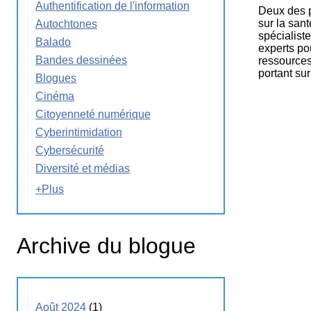
Authentification de l'information
Deux des p
La
Semaine
sur la san
Autochtones
éducation
spécialist
Balado
médias
experts po
Bandes dessinées
ressources 
Ateliers
portant sur
Blogues
Cinéma
Citoyenneté numérique
Cyberintimidation
Cybersécurité
Diversité et médias
+Plus
Archive du blogue
Août 2024
(1)