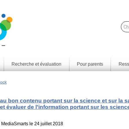
Recherche et évaluation
Pour parents
Ress
Trou
Notre
des l
approche
lock
et
resso
Ce
que
Résul
nous
d'app
au bon contenu portant sur la science et sur la s
faisons
par p
et évaluer de l’information portant sur les science
territ
Rapports
de
Cadr
recherche
littéra
médi
Jeunes
r
MediaSmarts
le 24 juillet 2018
numé
Canadiens