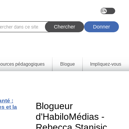
Donner
ources pédagogiques
Blogue
Impliquez-vous
vez
eçons
urces
tats
rentissage
anté :
rovince et
Blogueur
s et la
oire
e de
d'HabiloMédias -
tie
a
Rebecca Stanisic
rique