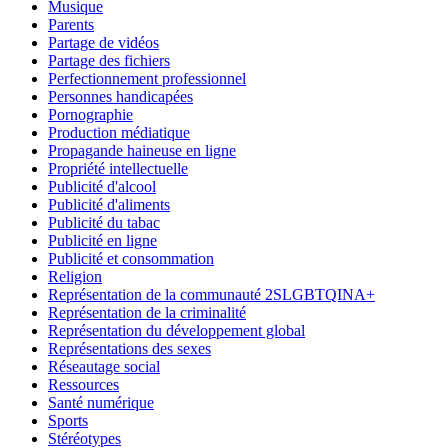
Musique
Parents
Partage de vidéos
Partage des fichiers
Perfectionnement professionnel
Personnes handicapées
Pornographie
Production médiatique
Propagande haineuse en ligne
Propriété intellectuelle
Publicité d'alcool
Publicité d'aliments
Publicité du tabac
Publicité en ligne
Publicité et consommation
Religion
Représentation de la communauté 2SLGBTQINA+
Représentation de la criminalité
Représentation du développement global
Représentations des sexes
Réseautage social
Ressources
Santé numérique
Sports
Stéréotypes