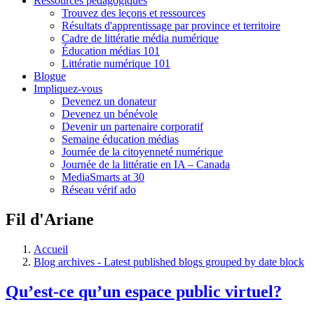
Ressources pédagogiques
Trouvez des leçons et ressources
Résultats d'apprentissage par province et territoire
Cadre de littératie média numérique
Éducation médias 101
Littératie numérique 101
Blogue
Impliquez-vous
Devenez un donateur
Devenez un bénévole
Devenir un partenaire corporatif
Semaine éducation médias
Journée de la citoyenneté numérique
Journée de la littératie en IA – Canada
MediaSmarts at 30
Réseau vérif ado
Fil d'Ariane
Accueil
Blog archives - Latest published blogs grouped by date block
Qu’est-ce qu’un espace public virtuel?