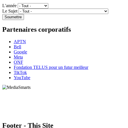
L'année
Le Sujet
Partenaires corporatifs
APTN
Bell
Google
Meta
ONF
Fondation TELUS pour un futur meilleur
TikTok
YouTube
HabiloMédias est un organisme de bienfaisance enregistré non partisan, financé par les
gouvernements et des partenaires corporatifs pour soutenir le développement de recherches
originales et de contenus éducatifs. Nos bailleurs de fonds et partenaires n’influencent pas
nos activités, et nos ressources offrant des conseils sur des outils ou plateformes
numériques ne constituent en aucun cas une publicité.
Footer - This Site