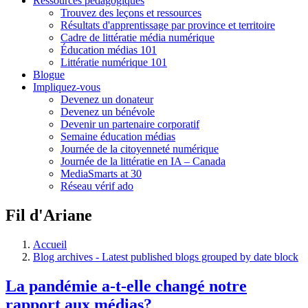
Ressources pédagogiques
Trouvez des leçons et ressources
Résultats d'apprentissage par province et territoire
Cadre de littératie média numérique
Éducation médias 101
Littératie numérique 101
Blogue
Impliquez-vous
Devenez un donateur
Devenez un bénévole
Devenir un partenaire corporatif
Semaine éducation médias
Journée de la citoyenneté numérique
Journée de la littératie en IA – Canada
MediaSmarts at 30
Réseau vérif ado
Fil d'Ariane
Accueil
Blog archives - Latest published blogs grouped by date block
La pandémie a-t-elle changé notre
rapport aux médias?