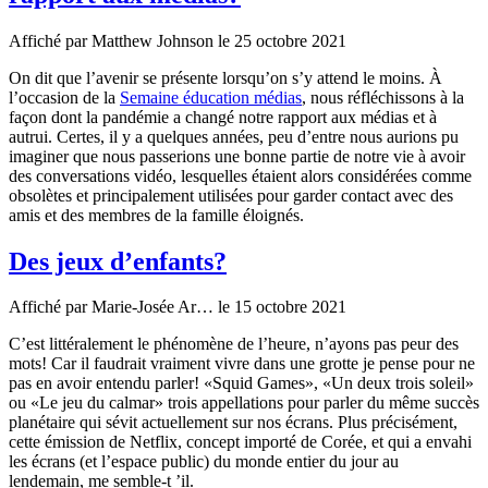
Affiché par
Matthew Johnson
le 25 octobre 2021
On dit que l’avenir se présente lorsqu’on s’y attend le moins. À
l’occasion de la
Semaine éducation médias
, nous réfléchissons à la
façon dont la pandémie a changé notre rapport aux médias et à
autrui. Certes, il y a quelques années, peu d’entre nous aurions pu
imaginer que nous passerions une bonne partie de notre vie à avoir
des conversations vidéo, lesquelles étaient alors considérées comme
obsolètes et principalement utilisées pour garder contact avec des
amis et des membres de la famille éloignés.
Des jeux d’enfants?
Affiché par
Marie-Josée Ar…
le 15 octobre 2021
C’est littéralement le phénomène de l’heure, n’ayons pas peur des
mots! Car il faudrait vraiment vivre dans une grotte je pense pour ne
pas en avoir entendu parler! «Squid Games», «Un deux trois soleil»
ou «Le jeu du calmar» trois appellations pour parler du même succès
planétaire qui sévit actuellement sur nos écrans. Plus précisément,
cette émission de Netflix, concept importé de Corée, et qui a envahi
les écrans (et l’espace public) du monde entier du jour au
lendemain, me semble-t ’il.