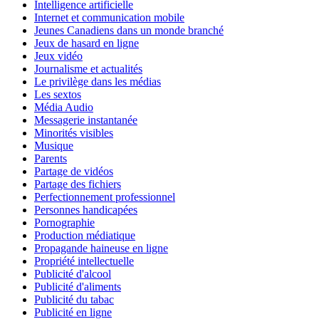
Intelligence artificielle
Internet et communication mobile
Jeunes Canadiens dans un monde branché
Jeux de hasard en ligne
Jeux vidéo
Journalisme et actualités
Le privilège dans les médias
Les sextos
Média Audio
Messagerie instantanée
Minorités visibles
Musique
Parents
Partage de vidéos
Partage des fichiers
Perfectionnement professionnel
Personnes handicapées
Pornographie
Production médiatique
Propagande haineuse en ligne
Propriété intellectuelle
Publicité d'alcool
Publicité d'aliments
Publicité du tabac
Publicité en ligne