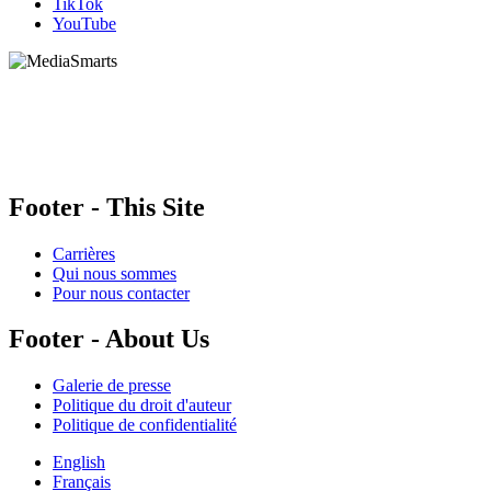
TikTok
YouTube
HabiloMédias est un organisme de bienfaisance enregistré non partisan, financé par les
gouvernements et des partenaires corporatifs pour soutenir le développement de recherches
originales et de contenus éducatifs. Nos bailleurs de fonds et partenaires n’influencent pas
nos activités, et nos ressources offrant des conseils sur des outils ou plateformes
numériques ne constituent en aucun cas une publicité.
Footer - This Site
Carrières
Qui nous sommes
Pour nous contacter
Footer - About Us
Galerie de presse
Politique du droit d'auteur
Politique de confidentialité
English
Français