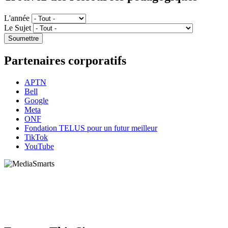
L'année
Le Sujet
Partenaires corporatifs
APTN
Bell
Google
Meta
ONF
Fondation TELUS pour un futur meilleur
TikTok
YouTube
HabiloMédias est un organisme de bienfaisance enregistré non partisan, financé par les
gouvernements et des partenaires corporatifs pour soutenir le développement de recherches
originales et de contenus éducatifs. Nos bailleurs de fonds et partenaires n’influencent pas
nos activités, et nos ressources offrant des conseils sur des outils ou plateformes
numériques ne constituent en aucun cas une publicité.