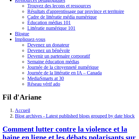
Ressources pédagogiques
Trouvez des leçons et ressources
Résultats d'apprentissage par province et territoire
Cadre de littératie média numérique
Éducation médias 101
Littératie numérique 101
Blogue
Impliquez-vous
Devenez un donateur
Devenez un bénévole
Devenir un partenaire corporatif
Semaine éducation médias
Journée de la citoyenneté numérique
Journée de la littératie en IA – Canada
MediaSmarts at 30
Réseau vérif ado
Fil d'Ariane
Accueil
Blog archives - Latest published blogs grouped by date block
Comment lutter contre la violence et la
haine en ligne et les débats polarisants sur