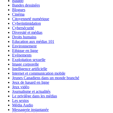
Balado
Bandes dessinées
Blogues
Cinéma
Citoyenneté numérique
Cyberintimidation
Cybersécurité
Diversité et médias
Droits humains
Education aux médias 101
Environnement
Ethique en ligne
Evénements
Exploitation sexuelle
Image corporelle
Intelligence artificielle
Internet et communication mobile
Jeunes Canadiens dans un monde branché
Jeux de hasard en ligne
Jeux vidéo
Journalisme et actualités
Le privilège dans les médias
Les sextos
Média Audio
Messagerie instantanée