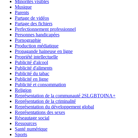
Minorités visibles
Musique
Parents
Partage de vidéos
Partage des fichiers
Perfectionnement professionnel
Personnes handicapées
Pornographie
Production médiatique
Propagande haineuse en ligne
Propriété intellectuelle
Publicité d'alcool
Publicité d'aliments
Publicité du tabac
Publicité en ligne
Publicité et consommation
Religion
Représentation de la communauté 2SLGBTQINA+
Représentation de la criminalité
Représentation du développement global
Représentations des sexes
Réseautage social
Ressources
Santé numérique
Sports