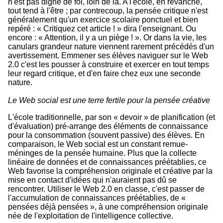
n'est pas digne de foi, loin de là. A l'école, en revanche,
tout tend à l'être ; par contrecoup, la pensée critique n'est
généralement qu'un exercice scolaire ponctuel et bien
repéré : « Critiquez cet article ! » dira l'enseignant. Ou
encore : « Attention, il y a un piège ! ». Or dans la vie, les
canulars grandeur nature viennent rarement précédés d'un
avertissement. Emmener ses élèves naviguer sur le Web
2.0 c'est les pousser à construire et exercer en tout temps
leur regard critique, et d'en faire chez eux une seconde
nature.
Le Web social est une terre fertile pour la pensée créative
L'école traditionnelle, par son « devoir » de planification (et
d'évaluation) pré-arrange des éléments de connaissance
pour la consommation (souvent passive) des élèves. En
comparaison, le Web social est un constant remue-
méninges de la pensée humaine. Plus que la collecte
linéaire de données et de connaissances préétablies, ce
Web favorise la compréhension originale et créative par la
mise en contact d'idées qui n'auraient pas dû se
rencontrer. Utiliser le Web 2.0 en classe, c'est passer de
l'accumulation de connaissances préétablies, de «
pensées déjà pensées », à une compréhension originale
née de l'exploitation de l'intelligence collective.