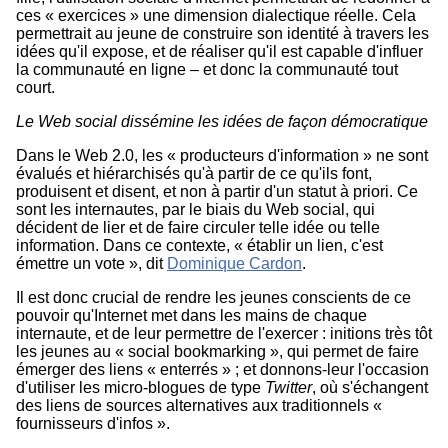
ces « exercices » une dimension dialectique réelle. Cela
permettrait au jeune de construire son identité à travers les
idées qu'il expose, et de réaliser qu'il est capable d'influer
la communauté en ligne – et donc la communauté tout
court.
Le Web social dissémine les idées de façon démocratique
Dans le Web 2.0, les « producteurs d'information » ne sont
évalués et hiérarchisés qu'à partir de ce qu'ils font,
produisent et disent, et non à partir d'un statut à priori. Ce
sont les internautes, par le biais du Web social, qui
décident de lier et de faire circuler telle idée ou telle
information. Dans ce contexte, « établir un lien, c'est
émettre un vote », dit
Dominique Cardon
.
Il est donc crucial de rendre les jeunes conscients de ce
pouvoir qu'Internet met dans les mains de chaque
internaute, et de leur permettre de l'exercer : initions très tôt
les jeunes au « social bookmarking », qui permet de faire
émerger des liens « enterrés » ; et donnons-leur l'occasion
d'utiliser les micro-blogues de type
Twitter
, où s'échangent
des liens de sources alternatives aux traditionnels «
fournisseurs d'infos ».