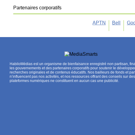
Partenaires corporatifs
APTN
Bell
Goo
HabiloMédias est un organisme de bienfaisance enregistré non partisan, fin
les gouvernements et des partenaires corporatifs pour soutenir le développ
recherches originales et de contenus éducatifs. Nos bailleurs de fonds et par
n’influencent pas nos activités, et nos ressources offrant des conseils sur des
plateformes numériques ne constituent en aucun cas une publicité.