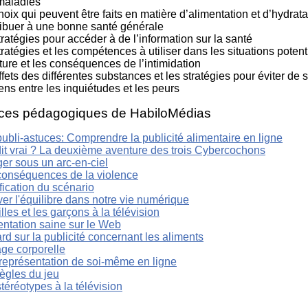
maladies
hoix qui peuvent être faits en matière d’alimentation et d’hydratat
ribuer à une bonne santé générale
tratégies pour accéder à de l’information sur la santé
tratégies et les compétences à utiliser dans les situations pot
ture et les conséquences de l’intimidation
ffets des différentes substances et les stratégies pour éviter de 
iens entre les inquiétudes et les peurs
ces pédagogiques de HabiloMédias
ubli-astuces: Comprendre la publicité alimentaire en ligne
dit vrai ? La deuxième aventure des trois Cybercochons
er sous un arc-en-ciel
conséquences de la violence
fication du scénario
er l'équilibre dans notre vie numérique
illes et les garçons à la télévision
entation saine sur le Web
d sur la publicité concernant les aliments
age corporelle
représentation de soi-même en ligne
ègles du jeu
téréotypes à la télévision