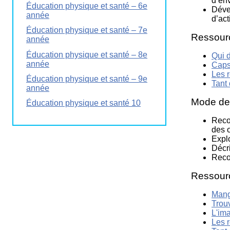
d’en
Éducation physique et santé – 6e
Dével
année
d’act
Éducation physique et santé – 7e
Ressour
année
Éducation physique et santé – 8e
Qui 
année
Caps
Les r
Éducation physique et santé – 9e
Tant 
année
Mode de v
Éducation physique et santé 10
Recon
des o
Explo
Décri
Recon
Ressour
Mang
Trouv
L'im
Les r