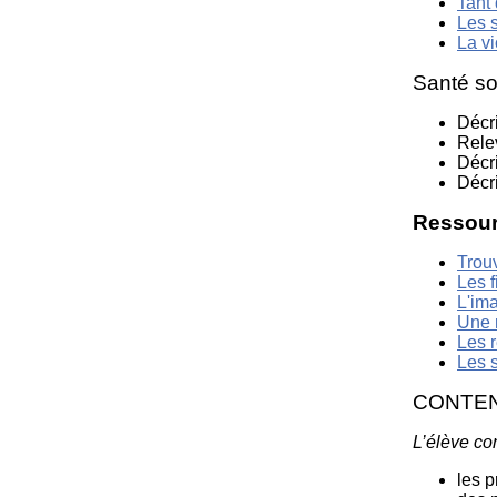
Tant 
Les s
La vi
Santé so
Décri
Relev
Décri
Décri
Ressour
Trouv
Les f
L'im
Une 
Les r
Les s
CONTE
L’élève con
les p