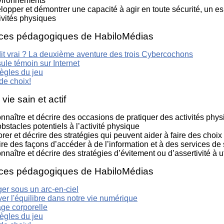
vironnements
opper et démontrer une capacité à agir en toute sécurité, un espr
ivités physiques
ces pédagogiques de HabiloMédias
dit vrai ? La deuxième aventure des trois Cybercochons
ule témoin sur Internet
ègles du jeu
de choix!
ie sain et actif
naître et décrire des occasions de pratiquer des activités phys
bstacles potentiels à l’activité physique
rer et décrire des stratégies qui peuvent aider à faire des choi
re des façons d’accéder à de l’information et à des services de 
naître et décrire des stratégies d’évitement ou d’assertivité à
ces pédagogiques de HabiloMédias
er sous un arc-en-ciel
er l'équilibre dans notre vie numérique
age corporelle
ègles du jeu