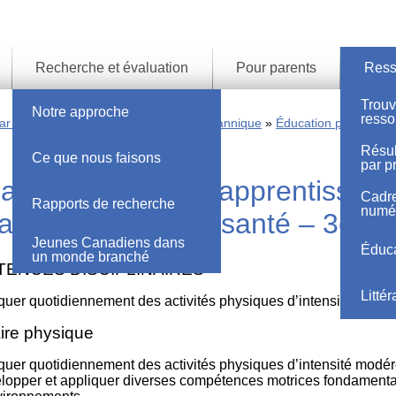
Recherche et évaluation
Pour parents
Ress
Trouv
Notre approche
resso
r province et territoire
Colombie-Britannique
Éducation physique e
Résul
Ce que nous faisons
par pr
au de résultats d’apprentissag
Cadre
Rapports de recherche
numé
tion physique et santé – 3e a
Jeunes Canadiens dans
Éduca
un monde branché
ENCES DISCIPLINAIRES
Litté
quer quotidiennement des activités physiques d’intensité modér
aire physique
iquer quotidiennement des activités physiques d’intensité modé
lopper et appliquer diverses compétences motrices fondamentale