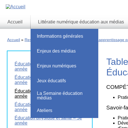
Skip
to
main
content
Accueil
Littératie numérique éducation aux médias
Informations générales
Accueil
Ressources pédagogiques
Résultats d'apprentissage pa
Enjeux des médias
Table
Éducation physique et santé – 1re
Enjeux numériques
année
Éduca
Éducation physique et santé – 2e
Jeux éducatifs
année
COMPÉT
Éducation physique et santé – 3e
La Semaine éducation
année
Prati
médias
Éducation physique et santé – 4e
Savoir-f
année
Ateliers
Prat
Éducation physique et santé – 5e
Déve
année