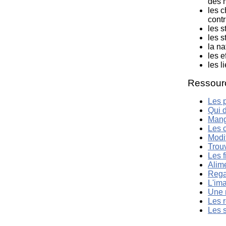
des 
les c
cont
les s
les s
la na
les e
les l
Ressour
Les p
Qui 
Mang
Les 
Modi
Trouv
Les f
Alim
Regar
L'im
Une 
Les r
Les s