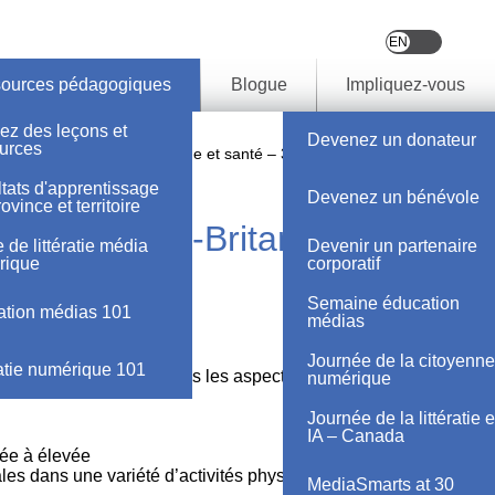
ources pédagogiques
Blogue
Impliquez-vous
ez des leçons et
Devenez un donateur
urces
t santé
Éducation physique et santé – 3e année
tats d'apprentissage
Devenez un bénévole
ovince et territoire
e – Colombie-Britannique –
 de littératie média
Devenir un partenaire
rique
corporatif
nnée
Semaine éducation
tion médias 101
médias
Journée de la citoyenne
ratie numérique 101
ée à élevée améliore tous les aspects de notre bien-être.
numérique
Journée de la littératie 
IA – Canada
rée à élevée
s dans une variété d’activités physiques et
MediaSmarts at 30