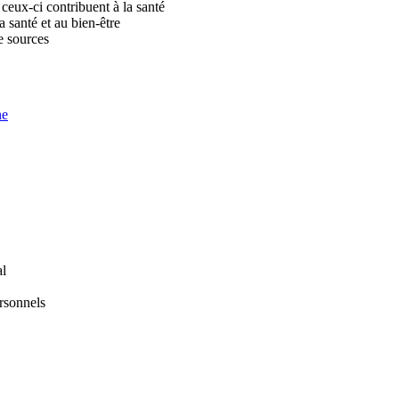
ceux-ci contribuent à la santé
 santé et au bien-être
e sources
ne
al
ersonnels