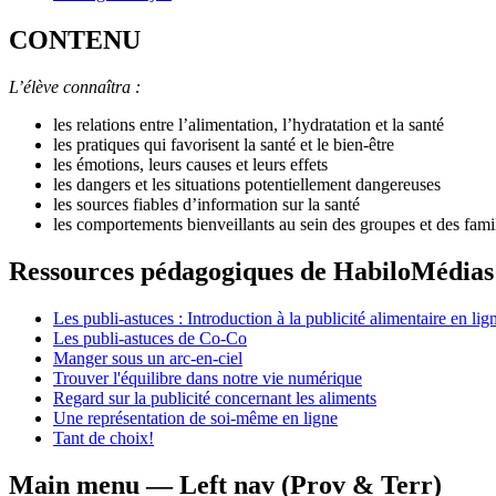
CONTENU
L’élève connaîtra :
les relations entre l’alimentation, l’hydratation et la santé
les pratiques qui favorisent la santé et le bien-être
les émotions, leurs causes et leurs effets
les dangers et les situations potentiellement dangereuses
les sources fiables d’information sur la santé
les comportements bienveillants au sein des groupes et des fami
Ressources pédagogiques de HabiloMédias
Les publi-astuces : Introduction à la publicité alimentaire en lig
Les publi-astuces de Co-Co
Manger sous un arc-en-ciel
Trouver l'équilibre dans notre vie numérique
Regard sur la publicité concernant les aliments
Une représentation de soi-même en ligne
Tant de choix!
Main menu — Left nav (Prov & Terr)