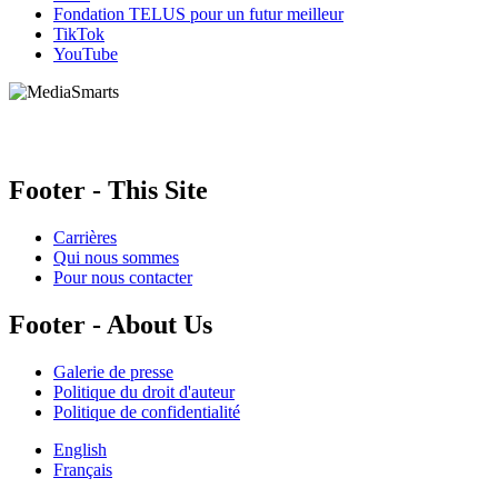
Fondation TELUS pour un futur meilleur
TikTok
YouTube
HabiloMédias est un organisme de bienfaisance enregistré non partisan, financé par les gouver
activités, et nos ressources offrant des conseils sur des outils ou plateformes numériques ne c
Footer - This Site
Carrières
Qui nous sommes
Pour nous contacter
Footer - About Us
Galerie de presse
Politique du droit d'auteur
Politique de confidentialité
English
Français