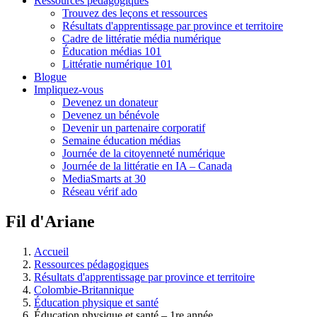
Ressources pédagogiques
Trouvez des leçons et ressources
Résultats d'apprentissage par province et territoire
Cadre de littératie média numérique
Éducation médias 101
Littératie numérique 101
Blogue
Impliquez-vous
Devenez un donateur
Devenez un bénévole
Devenir un partenaire corporatif
Semaine éducation médias
Journée de la citoyenneté numérique
Journée de la littératie en IA – Canada
MediaSmarts at 30
Réseau vérif ado
Fil d'Ariane
Accueil
Ressources pédagogiques
Résultats d'apprentissage par province et territoire
Colombie-Britannique
Éducation physique et santé
Éducation physique et santé – 1re année