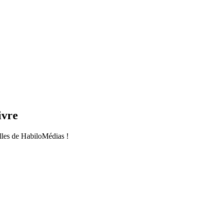
ivre
les de HabiloMédias !