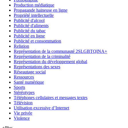
Production médiatique
Propagande haineuse en ligne
Propriété intellectuelle
Publicité d'alcool
Publicité d'aliments
Publicité du tabac
Publicité en ligne
Publicité et consommation
Religion
Représentation de la communauté 2SLGBTQINA+
Représentation de la criminalité
Représentation du développement global
Représentations des sexes
Réseautage social
Ressources
Santé numérique
Sports
Stéréotypes
Téléphones cellulaires et messages textes
Télévision
Utilisation excessive d’Internet
Vie privée
Violence
+Plus