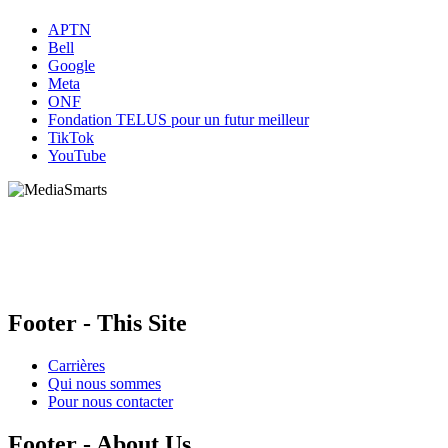
APTN
Bell
Google
Meta
ONF
Fondation TELUS pour un futur meilleur
TikTok
YouTube
HabiloMédias est un organisme de bienfaisance enregistré non partisan, financé par les
gouvernements et des partenaires corporatifs pour soutenir le développement de recherches
originales et de contenus éducatifs. Nos bailleurs de fonds et partenaires n’influencent pas
nos activités, et nos ressources offrant des conseils sur des outils ou plateformes
numériques ne constituent en aucun cas une publicité.
Footer - This Site
Carrières
Qui nous sommes
Pour nous contacter
Footer - About Us