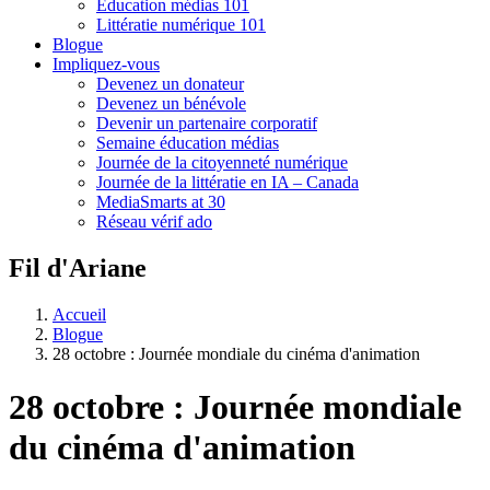
Éducation médias 101
Littératie numérique 101
Blogue
Impliquez-vous
Devenez un donateur
Devenez un bénévole
Devenir un partenaire corporatif
Semaine éducation médias
Journée de la citoyenneté numérique
Journée de la littératie en IA – Canada
MediaSmarts at 30
Réseau vérif ado
Fil d'Ariane
Accueil
Blogue
28 octobre : Journée mondiale du cinéma d'animation
28 octobre : Journée mondiale
du cinéma d'animation