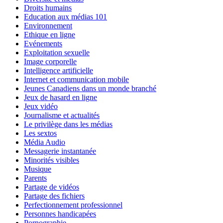
Droits humains
Education aux médias 101
Environnement
Ethique en ligne
Evénements
Exploitation sexuelle
Image corporelle
Intelligence artificielle
Internet et communication mobile
Jeunes Canadiens dans un monde branché
Jeux de hasard en ligne
Jeux vidéo
Journalisme et actualités
Le privilège dans les médias
Les sextos
Média Audio
Messagerie instantanée
Minorités visibles
Musique
Parents
Partage de vidéos
Partage des fichiers
Perfectionnement professionnel
Personnes handicapées
Pornographie