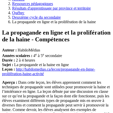
Ressources pédagogiques
Fil
Résultats d'apprentissage par province et territoire
d'Ariane
Québec
Deuxième cycle du secondaire
La propagande en ligne et la prolifération de la haine
La propagande en ligne et la prolifération
de la haine - Compétences
Auteur :
HabiloMédias
e
e
Années scolaires :
4
à 5
secondaire
Durée :
2 à 4 heures
Sujet :
La propagande et la haine en ligne
Leçon :
http://habilomedias.ca/lecon/propagande-en-ligne-
prolifération-haine-activité
Aperçu :
Dans cette leçon, les élèves apprennent comment les
techniques de propagande sont utilisées pour promouvoir la haine et
l’intolérance en ligne. La leçon débute par une discussion en classe
sur ce qu’est la propagande et la façon dont elle fonctionne, puis les
élèves examinent différents types de propagande mis en œuvre à
diverses fins et comment la propagande peut servir à promouvoir la
haine. Comme devoir, les élèves analysent des exemples de