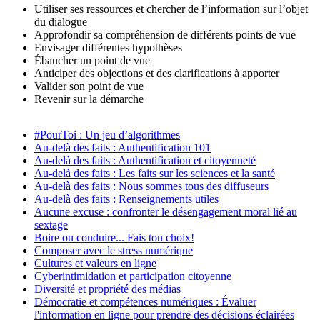
Utiliser ses ressources et chercher de l’information sur l’objet
du dialogue
Approfondir sa compréhension de différents points de vue
Envisager différentes hypothèses
Ébaucher un point de vue
Anticiper des objections et des clarifications à apporter
Valider son point de vue
Revenir sur la démarche
#PourToi : Un jeu d’algorithmes
Au-delà des faits : Authentification 101
Main
Au-delà des faits : Authentification et citoyenneté
menu
Au-delà des faits : Les faits sur les sciences et la santé
Au-delà des faits : Nous sommes tous des diffuseurs
—
Au-delà des faits : Renseignements utiles
Left
Aucune excuse : confronter le désengagement moral lié au
sextage
nav
Boire ou conduire... Fais ton choix!
(Prov
Composer avec le stress numérique
Cultures et valeurs en ligne
&
Cyberintimidation et participation citoyenne
Terr)
Diversité et propriété des médias
Démocratie et compétences numériques : Évaluer
l'information en ligne pour prendre des décisions éclairées