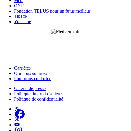
Meta
ONF
Fondation TELUS pour un futur meilleur
TikTok
YouTube
HabiloMédias est un organisme de bienfaisance enregistré non partisan, financé par les
gouvernements et des partenaires corporatifs pour soutenir le développement de recherches
originales et de contenus éducatifs. Nos bailleurs de fonds et partenaires n’influencent pas
nos activités, et nos ressources offrant des conseils sur des outils ou plateformes
numériques ne constituent en aucun cas une publicité.
Carrières
Qui nous sommes
Footer
Pour nous contacter
-
Galerie de presse
This
Politique du droit d'auteur
Footer
Site
Politique de confidentialité
-
About
Us